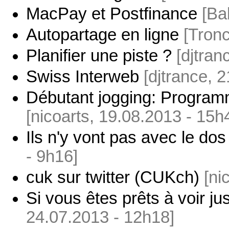
MacPay et Postfinance
[Ba
Autopartage en ligne
[Tron
Planifier une piste ?
[djtran
Swiss Interweb
[djtrance, 
Débutant jogging: Program
[nicoarts, 19.08.2013 - 15h
Ils n'y vont pas avec le dos d
- 9h16]
cuk sur twitter (CUKch)
[ni
Si vous êtes prêts à voir ju
24.07.2013 - 12h18]