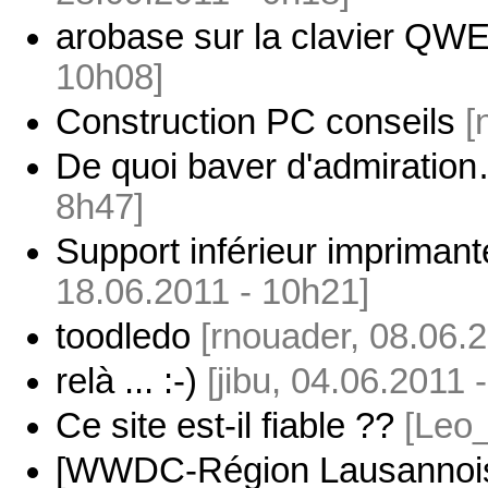
arobase sur la clavier Q
10h08]
Construction PC conseils
[
De quoi baver d'admiratio
8h47]
Support inférieur impriman
18.06.2011 - 10h21]
toodledo
[rnouader, 08.06.
relà ... :-)
[jibu, 04.06.2011 
Ce site est-il fiable ??
[Leo_
[WWDC-Région Lausannoise