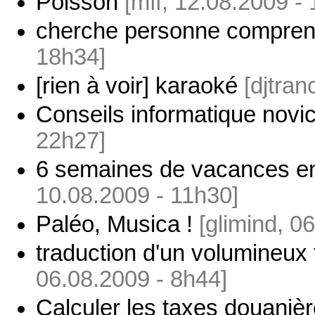
Poisson
[mff, 12.08.2009 -
cherche personne comprena
18h34]
[rien à voir] karaoké
[djtran
Conseils informatique novi
22h27]
6 semaines de vacances e
10.08.2009 - 11h30]
Paléo, Musica !
[glimind, 0
traduction d'un volumineux t
06.08.2009 - 8h44]
Calculer les taxes douanièr