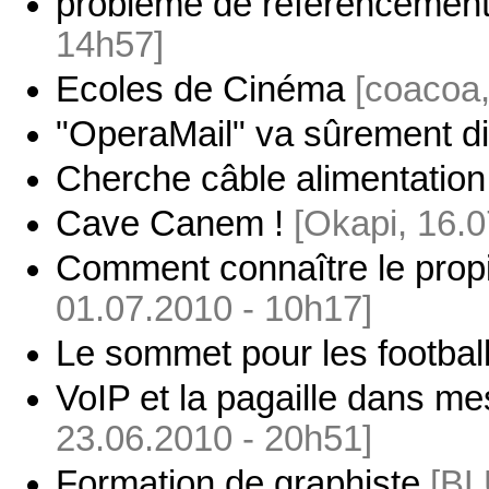
problème de référencemen
14h57]
Ecoles de Cinéma
[coacoa,
"OperaMail" va sûrement di
Cherche câble alimentatio
Cave Canem !
[Okapi, 16.0
Comment connaître le propi
01.07.2010 - 10h17]
Le sommet pour les footba
VoIP et la pagaille dans me
23.06.2010 - 20h51]
Formation de graphiste
[BL