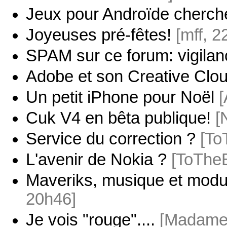
Jeux pour Androïde cherch
Joyeuses pré-fêtes!
[mff, 2
SPAM sur ce forum: vigilan
Adobe et son Creative Clo
Un petit iPhone pour Noël
[
Cuk V4 en bêta publique!
[
Service du correction ?
[To
L'avenir de Nokia ?
[ToTheE
Maveriks, musique et modu
20h46]
Je vois "rouge"....
[Madame 