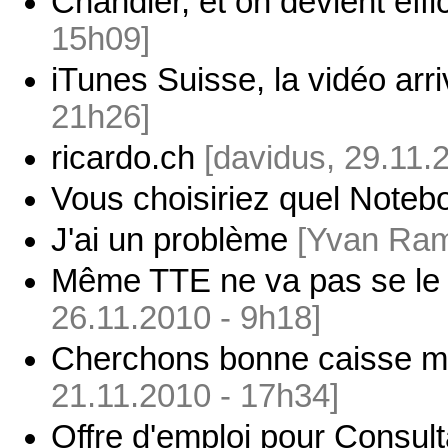
Chandler, et on devient effi
15h09]
iTunes Suisse, la vidéo arr
21h26]
ricardo.ch
[davidus, 29.11.
Vous choisiriez quel Noteb
J'ai un problème
[Yvan Ram
Même TTE ne va pas se le
26.11.2010 - 9h18]
Cherchons bonne caisse m
21.11.2010 - 17h34]
Offre d'emploi pour Consult