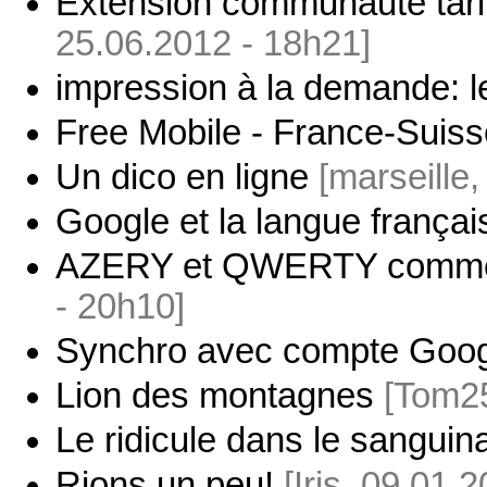
Extension communauté tari
25.06.2012 - 18h21]
impression à la demande: l
Free Mobile - France-Suiss
Un dico en ligne
[marseille
Google et la langue françai
AZERY et QWERTY comment
- 20h10]
Synchro avec compte Goog
Lion des montagnes
[Tom25
Le ridicule dans le sangui
Rions un peu!
[Iris, 09.01.