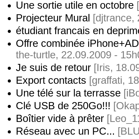
Une sortie utile en octobre
Projecteur Mural
[djtrance,
étudiant francais en deprim
Offre combinée iPhone+ADS
the-turtle, 22.09.2009 - 15h
Je suis de retour
[Iris, 18.
Export contacts
[graffati, 
Une télé sur la terrasse
[iB
Clé USB de 250Go!!!
[Okap
Boîtier vide à prêter
[Leo_1
Réseau avec un PC...
[BLU