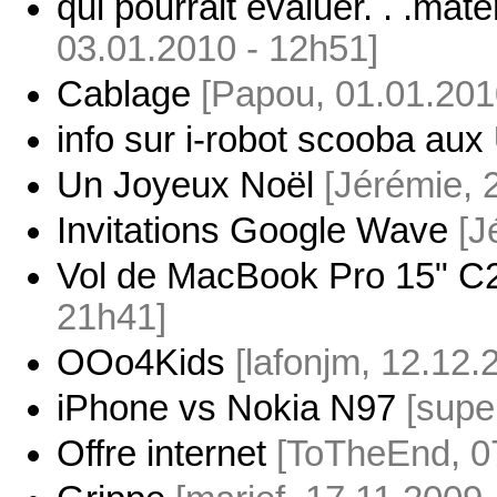
qui pourrait évaluer. . .maté
03.01.2010 - 12h51]
Cablage
[Papou, 01.01.201
info sur i-robot scooba au
Un Joyeux Noël
[Jérémie, 
Invitations Google Wave
[J
Vol de MacBook Pro 15" 
21h41]
OOo4Kids
[lafonjm, 12.12.
iPhone vs Nokia N97
[supe
Offre internet
[ToTheEnd, 0