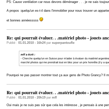
PS: Cause ventilation car nous devons déménager . . . je ne sais toujou
A propos :quelqu'un es-t-il dans l'immobilier pour nous trouver un appa
et bonnes annéesssss
Re: qui pourrait évaluer. . .matériel photo - jouets an
Publié :
01.01.2010 - 16h24
par
superpantoufle
mff a écrit :
- Cherche quelqu'un en Suisse pour m'aider à évaluer du matériel argentine
marché photos qui me prendrait tout en bloc pour un prix honnête.(il y a q
Pourquoi ne pas passer montrer tout ça aux gens de Photo Grancy? Il me
Re: qui pourrait évaluer. . .matériel photo - jouets an
Publié :
01.01.2010 - 20h19
par
mff
Oui mais je ne suis pas sûr que cela les intéresse , je pensais à une per