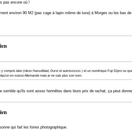
rs pas encore où !
rtement environ 90 M2 (pas cage à lapin même de luxe) à Morges ou les bas d
cien
 y compris labo (nikon Hasselblad, Durst et autressssss ) et un numérique Fuji S2pro ou quel
uelqu'un en suisse Allemande mais je ne sais plus son nom.
 semble qu'ils sont assez honnêtes dans leurs prix de rachat, ça peut donne
cien
sonne qui fait les foires photographique.