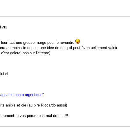
cien
l leur faut une grosse marge pour le revendre
urra au moins te donner une idée de ce qu'il peut éventuellement valoir
c'est galère, bonjour l'attente)
ui-ci
 appareil photo argentique"
ts anibis et cie (au pire Riccardo aussi)
trement tu vas perdre pas mal de fric !!!