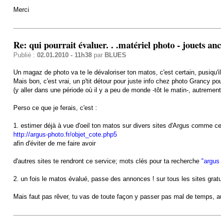
Merci
Re: qui pourrait évaluer. . .matériel photo - jouets an
Publié :
02.01.2010 - 11h38
par
BLUES
Un magaz de photo va te le dévaloriser ton matos, c'est certain, pusiqu'i
Mais bon, c'est vrai, un p'tit détour pour juste info chez photo Grancy po
(y aller dans une période où il y a peu de monde -tôt le matin-, autrement 
Perso ce que je ferais, c'est :
1. estimer déjà à vue d'oeil ton matos sur divers sites d'Argus comme cel
http://argus-photo.fr/objet_cote.php5
afin d'éviter de me faire avoir
d'autres sites te rendront ce service; mots clés pour ta recherche
"argus
2. un fois le matos évalué, passe des annonces ! sur tous les sites gratui
Mais faut pas rêver, tu vas de toute façon y passer pas mal de temps, au