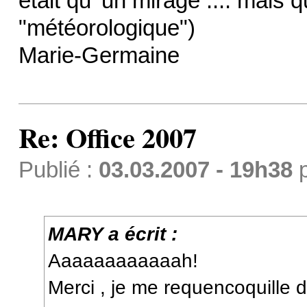
était qu' un mirage .... mais q
"météorologique")
Marie-Germaine
Re: Office 2007
Publié :
03.03.2007 - 19h38
MARY a écrit :
Aaaaaaaaaaaah!
Merci , je me requencoquille 