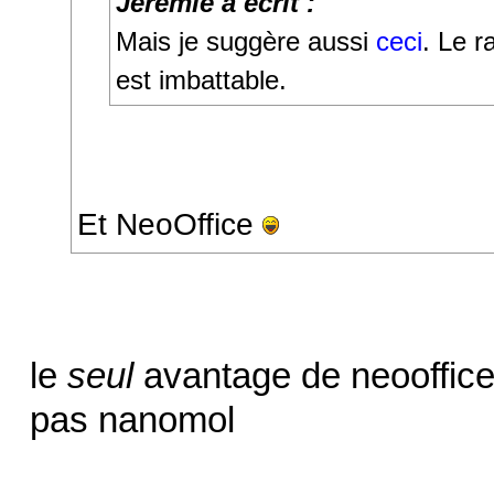
Jérémie a écrit :
Mais je suggère aussi
ceci
. Le r
est imbattable.
Et NeoOffice
le
seul
avantage de neooffice 
pas nanomol