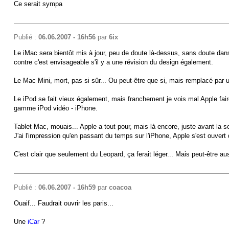
Ce serait sympa
Publié :
06.06.2007 - 16h56
par
6ix
Le iMac sera bientôt mis à jour, peu de doute là-dessus, sans doute dans
contre c'est envisageable s'il y a une révision du design également.
Le Mac Mini, mort, pas si sûr... Ou peut-être que si, mais remplacé par 
Le iPod se fait vieux également, mais franchement je vois mal Apple faire 
gamme iPod vidéo - iPhone.
Tablet Mac, mouais... Apple a tout pour, mais là encore, juste avant la so
J'ai l'impression qu'en passant du temps sur l'iPhone, Apple s'est ouvert 
C'est clair que seulement du Leopard, ça ferait léger... Mais peut-être aus
Publié :
06.06.2007 - 16h59
par
coacoa
Ouaif... Faudrait ouvrir les paris...
Une
iCar
?