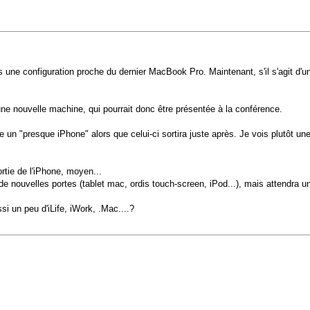
 une configuration proche du dernier MacBook Pro. Maintenant, s'il s'agit d'
une nouvelle machine, qui pourrait donc être présentée à la conférence.
un "presque iPhone" alors que celui-ci sortira juste après. Je vois plutôt une 
rtie de l'iPhone, moyen...
de nouvelles portes (tablet mac, ordis touch-screen, iPod...), mais attendra un 
si un peu d'iLife, iWork, .Mac....?