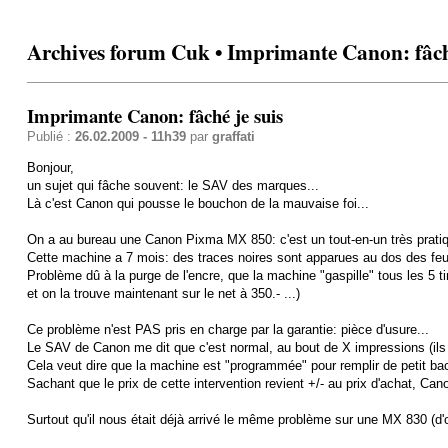
Archives forum Cuk • Imprimante Canon: fâché
Imprimante Canon: fâché je suis
Publié :
26.02.2009 - 11h39
par
graffati
Bonjour,
un sujet qui fâche souvent: le SAV des marques...
Là c'est Canon qui pousse le bouchon de la mauvaise foi...
On a au bureau une Canon Pixma MX 850: c'est un tout-en-un très pratique
Cette machine a 7 mois: des traces noires sont apparues au dos des feui
Problème dû à la purge de l'encre, que la machine "gaspille" tous les 5 tir
et on la trouve maintenant sur le net à 350.- ...)
Ce problème n'est PAS pris en charge par la garantie: pièce d'usure...
Le SAV de Canon me dit que c'est normal, au bout de X impressions (ils 
Cela veut dire que la machine est "programmée" pour remplir de petit bac
Sachant que le prix de cette intervention revient +/- au prix d'achat, Ca
Surtout qu'il nous était déjà arrivé le même problème sur une MX 830 (d'