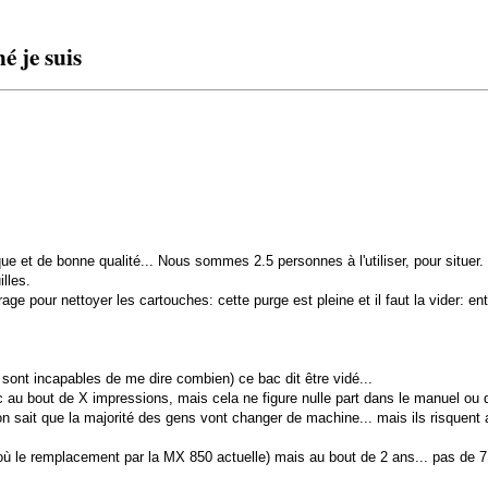
 je suis
 et de bonne qualité... Nous sommes 2.5 personnes à l'utiliser, pour situer.
lles.
age pour nettoyer les cartouches: cette purge est pleine et il faut la vider: ent
sont incapables de me dire combien) ce bac dit être vidé...
 au bout de X impressions, mais cela ne figure nulle part dans le manuel ou 
non sait que la majorité des gens vont changer de machine... mais ils risquen
où le remplacement par la MX 850 actuelle) mais au bout de 2 ans... pas de 7 