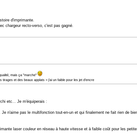
stoire d'imprimante.
ec chargeur recto-verso, c'est pas gagné.
qualité, mais ça "marche"
tirages et des beaux applats > j'ai un faible pour les jet d'encre
hi etc... Je m'équiperais :
. Je n'aime pas le multifonction tout-en-un et qui finalement ne fait rien de bie
imante laser couleur en réseau à haute vitesse et à faible coût pour les petites 