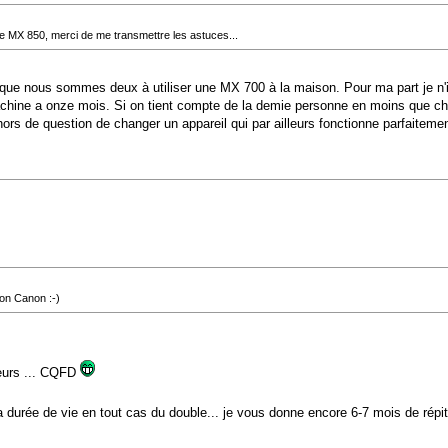
une MX 850, merci de me transmettre les astuces...
 que nous sommes deux à utiliser une MX 700 à la maison. Pour ma part je n'i
ine a onze mois. Si on tient compte de la demie personne en moins que chez 
hors de question de changer un appareil qui par ailleurs fonctionne parfaiteme
von Canon :-)
teurs ... CQFD
sa durée de vie en tout cas du double... je vous donne encore 6-7 mois de répit