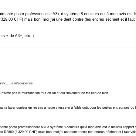
ante photo professionnelle A3+ à système 8 couleurs qui à mon avis est le mei
9.00 CHF) mais bon, moi j'ai une dent contre (les encres sèchent et il faut 
ers + de A3+, etc..)
etc... Je m'équiperais :
e n'aime pas le multifonction tout-en-un et qui finalement ne fait rien de bien.
ante laser couleur en réseau à haute vitesse et à faible coût pour les petites entreprises ou le
te photo professionnelle A3+ à système 8 couleurs qui à mon avis est le meilleur rapport qua
 R2880 (1'329.00 CHF) mais bon, moi j'ai une dent contre (les encres sèchent et il faut vid