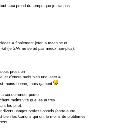
tout ceci prend du temps que je n'ai pas...
ièces = finalement jeter la machine et
-kif (le SAV ne serait pas mieux non-plus),
 sous pression
ne jet d'encre mais bien une laser =
 est moins bonne, mais ça tient
 la concurrence; perso
èchent moins vite que les autres
ant les pire).
 divers usages professionnels (entre-autre
'est bien les Canons qui ont le moins de problèmes
hers.