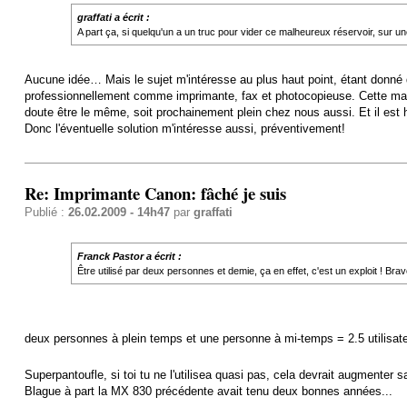
graffati a écrit :
A part ça, si quelqu'un a un truc pour vider ce malheureux réservoir, sur 
Aucune idée… Mais le sujet m'intéresse au plus haut point, étant donné
professionnellement comme imprimante, fax et photocopieuse. Cette mach
doute être le même, soit prochainement plein chez nous aussi. Et il est 
Donc l'éventuelle solution m'intéresse aussi, préventivement!
Re: Imprimante Canon: fâché je suis
Publié :
26.02.2009 - 14h47
par
graffati
Franck Pastor a écrit :
Être utilisé par deux personnes et demie, ça en effet, c'est un exploit ! Bra
deux personnes à plein temps et une personne à mi-temps = 2.5 utilisa
Superpantoufle, si toi tu ne l'utilisea quasi pas, cela devrait augmenter 
Blague à part la MX 830 précédente avait tenu deux bonnes années...