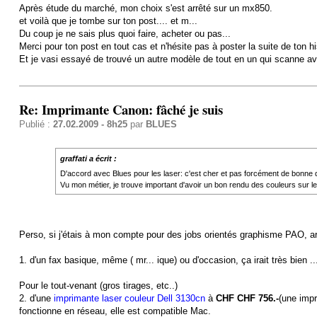
Après étude du marché, mon choix s'est arrêté sur un mx850.
et voilà que je tombe sur ton post.... et m...
Du coup je ne sais plus quoi faire, acheter ou pas...
Merci pour ton post en tout cas et n'hésite pas à poster la suite de ton hi
Et je vasi essayé de trouvé un autre modèle de tout en un qui scanne av
Re: Imprimante Canon: fâché je suis
Publié :
27.02.2009 - 8h25
par
BLUES
graffati a écrit :
D'accord avec Blues pour les laser: c'est cher et pas forcément de bonne 
Vu mon métier, je trouve important d'avoir un bon rendu des couleurs sur les 
Perso, si j'étais à mon compte pour des jobs orientés graphisme PAO, arc
1. d'un fax basique, même ( mr... ique) ou d'occasion, ça irait très bien ..
Pour le tout-venant (gros tirages, etc..)
2. d'une
imprimante laser couleur Dell 3130cn
à
CHF CHF 756.-
(une impr
fonctionne en réseau, elle est compatible Mac.