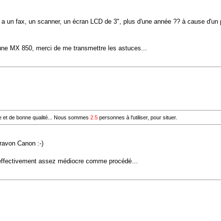
i a un fax, un scanner, un écran LCD de 3", plus d'une année ?? à cause d'un 
r une MX 850, merci de me transmettre les astuces...
e et de bonne qualité... Nous sommes
2.5
personnes à l'utiliser, pour situer.
Bravon Canon :-)
st effectivement assez médiocre comme procédé…