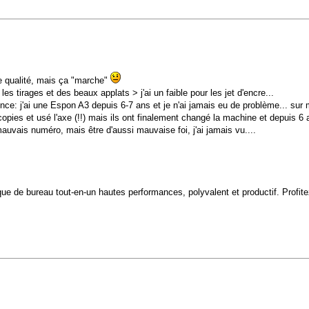
e qualité, mais ça "marche"
s tirages et des beaux applats > j'ai un faible pour les jet d'encre...
ce: j'ai une Espon A3 depuis 6-7 ans et je n'ai jamais eu de problème... sur m
copies et usé l'axe (!!) mais ils ont finalement changé la machine et depuis 6 
uvais numéro, mais être d'aussi mauvaise foi, j'ai jamais vu....
e de bureau tout-en-un hautes performances, polyvalent et productif. Profitez 