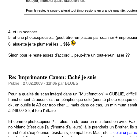
nettoyer) même si qualité exceptionnelle.
Pour le reste, je sous-traiterai tout (impressions en grande quantité, posters
4. et un scanner...
5. et une photocopieuse... (peut être remplacée par scanner + impression 
6. alouette je te plumerai les... $$$
Sinon pour le reste assez d'accord... peut-être un tout-en-un laser ??
Re: Imprimante Canon: fâché je suis
Publié :
27.02.2009 - 11h06
par
BLUES
Pour la qualité du scan intégré dans un "Multifonction" = OUBLIE, difficil
franchement là aussi c'est un périphérique solo (orienté photo /opaque et t
ok, on oublie le A3 car trop cher ... mais dans ce cas, un minimum sera
à 249.00 Sfr, il fera l'affaire
Et comme photocopieur ? ... alors là ok, pour un multifonction avec Fax,
noir-blanc (c'est que j'ai @home d'ailleurs) là je prendrais un Brother, ils 
marché et d'expérience résistants, compatibles Mac, etc...
celui-ci par e