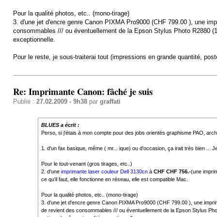
Pour la qualité photos, etc.. (mono-tirage)
3. d'une jet d'encre genre Canon PIXMA Pro9000 (CHF 799.00 ), une imprim
consommables /// ou éventuellement de la Epson Stylus Photo R2880 (1'32
exceptionnelle.
Pour le reste, je sous-traiterai tout (impressions en grande quantité, post
Re: Imprimante Canon: fâché je suis
Publié :
27.02.2009 - 9h38
par
graffati
BLUES a écrit :
Perso, si j'étais à mon compte pour des jobs orientés graphisme PAO, archi 
1. d'un fax basique, même ( mr... ique) ou d'occasion, ça irait très bien ... J
Pour le tout-venant (gros tirages, etc..)
2. d'une
imprimante laser couleur Dell 3130cn
à
CHF CHF 756.-
(une imprim
ce qu'il faut, elle fonctionne en réseau, elle est compatible Mac.
Pour la qualité photos, etc.. (mono-tirage)
3. d'une jet d'encre genre Canon PIXMA Pro9000 (CHF 799.00 ), une impriman
de revient des consommables /// ou éventuellement de la Epson Stylus Photo