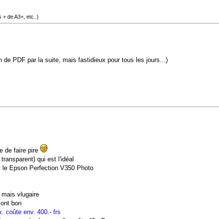
 + de A3+, etc..)
de PDF par la suite, mais fastidieux pour tous les jours...)
e de faire pire
ransparent) qui est l'idéal
it le Epson Perfection V350 Photo
 mais vlugaire
sont bon
x. coûte env. 400.- frs