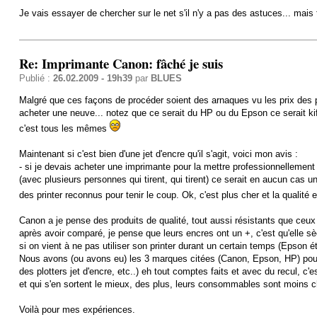
Je vais essayer de chercher sur le net s'il n'y a pas des astuces... mais 
Re: Imprimante Canon: fâché je suis
Publié :
26.02.2009 - 19h39
par
BLUES
Malgré que ces façons de procéder soient des arnaques vu les prix des p
acheter une neuve... notez que ce serait du HP ou du Epson ce serait kif
c'est tous les mêmes
Maintenant si c'est bien d'une jet d'encre qu'il s'agit, voici mon avis :
- si je devais acheter une imprimante pour la mettre professionnellement
(avec plusieurs personnes qui tirent, qui tirent) ce serait en aucun cas u
des printer reconnus pour tenir le coup. Ok, c'est plus cher et la qualité
Canon a je pense des produits de qualité, tout aussi résistants que ceux
après avoir comparé, je pense que leurs encres ont un +, c'est qu'elle s
si on vient à ne pas utiliser son printer durant un certain temps (Epson ét
Nous avons (ou avons eu) les 3 marques citées (Canon, Epson, HP) pour
des plotters jet d'encre, etc..) eh tout comptes faits et avec du recul, c
et qui s'en sortent le mieux, des plus, leurs consommables sont moins c
Voilà pour mes expériences.