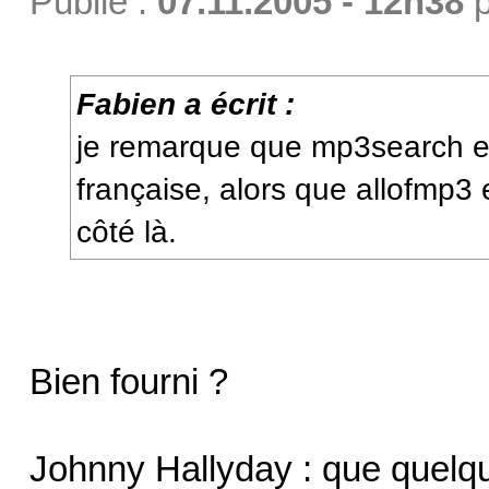
Publié :
07.11.2005 - 12h38
p
Fabien a écrit :
je remarque que mp3search e
française, alors que allofmp3 e
côté là.
Bien fourni ?
Johnny Hallyday : que quelq