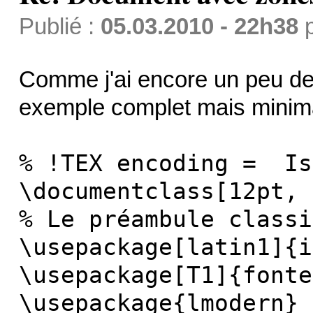
Publié :
05.03.2010 - 22h38
Comme j'ai encore un peu de t
exemple complet mais minimali
% !TEX encoding = Is
\documentclass[12pt, 
% Le préambule classi
\usepackage[latin1]{i
\usepackage[T1]{fonte
\usepackage{lmodern}