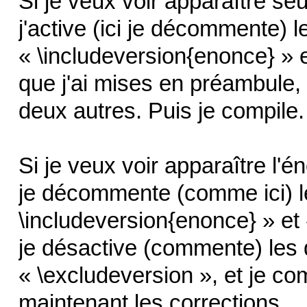
Si je veux voir apparaître s
j'active (ici je décommente) l
« \includeversion{enonce} » e
que j'ai mises en préambule,
deux autres. Puis je compile. 
Si je veux voir apparaître l'
je décommente (comme ici) l
\includeversion{enonce} » et 
je désactive (commente) les 
« \excludeversion », et je com
maintenant les corrections.