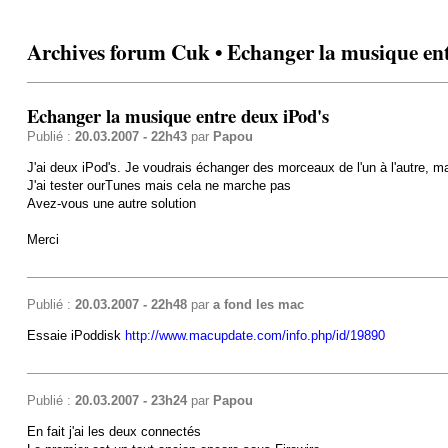
Archives forum Cuk • Echanger la musique ent
Echanger la musique entre deux iPod's
Publié :
20.03.2007 - 22h43
par
Papou
J'ai deux iPod's. Je voudrais échanger des morceaux de l'un à l'autre, m
J'ai tester ourTunes mais cela ne marche pas
Avez-vous une autre solution
Merci
Publié :
20.03.2007 - 22h48
par
a fond les mac
Essaie iPoddisk
http://www.macupdate.com/info.php/id/19890
Publié :
20.03.2007 - 23h24
par
Papou
En fait j'ai les deux connectés