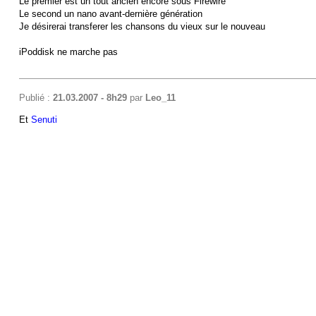
Le premier est un tout ancien encore sous Firewire
Le second un nano avant-dernière génération
Je désirerai transferer les chansons du vieux sur le nouveau
iPoddisk ne marche pas
Publié :
21.03.2007 - 8h29
par
Leo_11
Et
Senuti