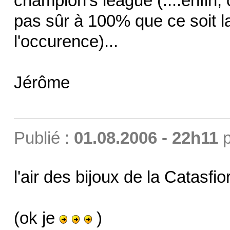
champion's league (....enfin, 
pas sûr à 100% que ce soit l
l'occurence)...
Jérôme
Publié :
01.08.2006 - 22h11
p
l'air des bijoux de la Catasfio
(ok je
)