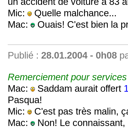
un accident de voiture à 83 a
Mic:
Quelle malchance...
Mac:
Ouais! C'est bien la p
Publié :
28.01.2004 - 0h08
p
Remerciement pour services
Mac:
Saddam aurait offert
1
Pasqua!
Mic:
C'est pas très malin, ç
Mac:
Non! Le connaissant, i