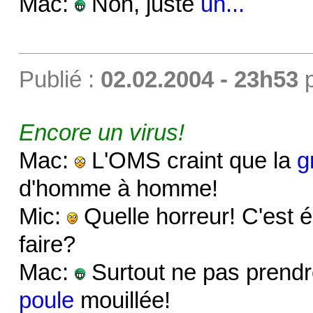
Mac:
Non, juste
un...
Publié :
02.02.2004 - 23h53
Encore un virus!
Mac:
L'OMS craint que la
g
d'homme à homme!
Mic:
Quelle horreur! C'est 
faire?
Mac:
Surtout ne pas prendre
poule
mouillée!