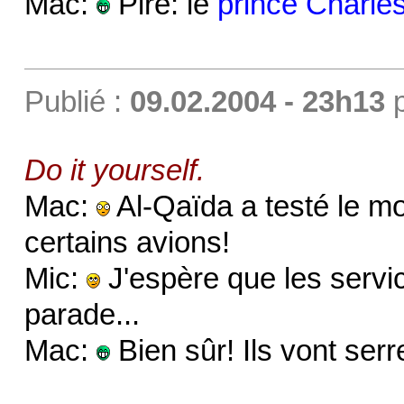
Mac:
Pire: le
prince Charle
Publié :
09.02.2004 - 23h13
Do it yourself.
Mac:
Al-Qaïda a testé le m
certains avions!
Mic:
J'espère que les servi
parade...
Mac:
Bien sûr! Ils vont serre