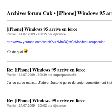
Archives forum Cuk • [iPhone] Windows 95 arr
[iPhone] Windows 95 arrive en force
Publié :
14.07.2009 - 10h15
par
djtrance
http://www.youtube.com/watch?v=zMmDQpfCcMs&feature=popular
Y'a de quoi
Re: [iPhone] Windows 95 arrive en force
Publié :
14.07.2009 - 10h39
par
superpantoufle
J'ai vu ça ce matin… J'adore! Juste le genre de projet complètement inu
Re: [iPhone] Windows 95 arrive en force
Publié :
14.07.2009 - 20h02
par
djtrance