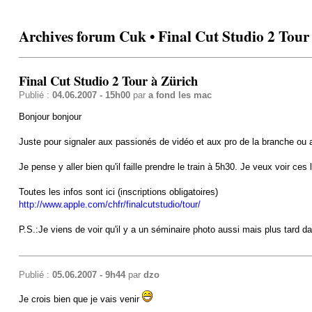
Archives forum Cuk • Final Cut Studio 2 Tour
Final Cut Studio 2 Tour à Zürich
Publié :
04.06.2007 - 15h00
par
a fond les mac
Bonjour bonjour
Juste pour signaler aux passionés de vidéo et aux pro de la branche ou aux
Je pense y aller bien qu'il faille prendre le train à 5h30. Je veux voir ces l
Toutes les infos sont ici (inscriptions obligatoires)
http://www.apple.com/chfr/finalcutstudio/tour/
P.S.:Je viens de voir qu'il y a un séminaire photo aussi mais plus tard da
Publié :
05.06.2007 - 9h44
par
dzo
Je crois bien que je vais venir