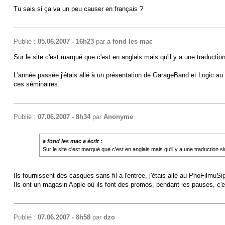
Tu sais si ça va un peu causer en français ?
Publié :
05.06.2007 - 16h23
par
a fond les mac
Sur le site c'est marqué que c'est en anglais mais qu'il y a une traduction
L'année passée j'étais allé à un présentation de GarageBand et Logic au m
ces séminaires.
Publié :
07.06.2007 - 8h34
par
Anonyme
a fond les mac a écrit :
Sur le site c'est marqué que c'est en anglais mais qu'il y a une traduction si
Ils fournissent des casques sans fil a l'entrée, j'étais allé au PhoFilmuS
Ils ont un magasin Apple où ils font des promos, pendant les pauses, c
Publié :
07.06.2007 - 8h58
par
dzo