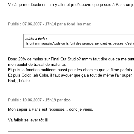
Voilà, je me décide enfin à y aller et je découvre que je suis à Paris ce jour
Publié :
07.06.2007 - 17h14
par
a fond les mac
mirko a écrit :
Ils ont un magasin Apple où ils font des promos, pendant les pauses, c'es
Donc 25% de moins sur Final Cut Studio? mmm faut dire que ca me tente 
mon boulot de travail de maturité.
Et puis la fonction multicam aussi pour les chorales que je filme parfois.
Et puis Color...ah Color, il faut avouer que ça a tout de même l'air super.
Bref, j'hésite
Publié :
10.06.2007 - 15h19
par
dzo
Mon séjour à Paris est repoussé... donc je viens.
Va falloir se lever tôt !!!