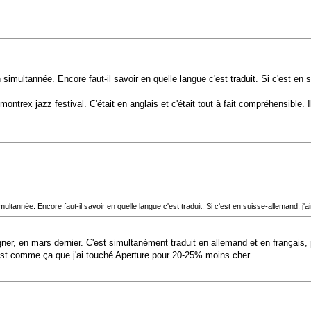
 simultannée. Encore faut-il savoir en quelle langue c'est traduit. Si c'est en
ontrex jazz festival. C'était en anglais et c'était tout à fait compréhensible.
multannée. Encore faut-il savoir en quelle langue c'est traduit. Si c'est en suisse-allemand. j'
igner, en mars dernier. C'est simultanément traduit en allemand et en français,
'est comme ça que j'ai touché Aperture pour 20-25% moins cher.