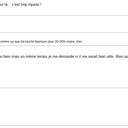
 là... c'est trop injuste !
t comme ça que j'ai touché Aperture pour 20-25% moins cher.
bien mais en même temps je me demande si il me serait bien utile. Rien que p