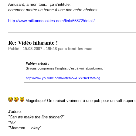
Amusant, à mon tour... ça s'intitule:
comment mettre un terme à une rixe entre chatons
...
http://www.milkandcookies.com/link/65872/detail/
Re: Vidéo hilarante !
Publié :
15.08.2007 - 19h48
par
a fond les mac
Fabien a écrit :
Si vous comprenez l'anglais, c'est à voir absolument !
http://www.youtube.com/watch?v=Hxx2KcPWWZg
Magnifique! On croirait vraiment à une pub pour un soft super c
J'adore:
"Can we make the line thinner?"
"No"
"Mhmmm.....okay"