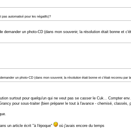
st pas automatisé pour les négatifs)?
de demander un photo-CD (dans mon souvenir, la résolution était bonne et c'éta
demander un photo-CD (dans mon souvenir, la résolution était bonne et c'était reconnu par la
solution surtout pour quelqu'un qui ne veut pas se casser le Cuk... Compter e
rancy pour sous-traiter (bien préparer le tout à l'avance - chemisé, classés, p
que.
ns un article écrit "à l'époque"
où j'avais encore du temps