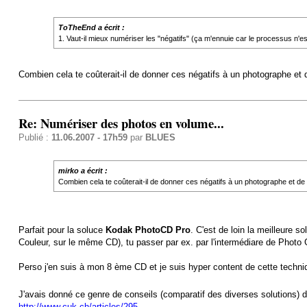
ToTheEnd a écrit :
1. Vaut-il mieux numériser les "négatifs" (ça m'ennuie car le processus n'e
Combien cela te coûterait-il de donner ces négatifs à un photographe et 
Re: Numériser des photos en volume...
Publié :
11.06.2007 - 17h59
par
BLUES
mirko a écrit :
Combien cela te coûterait-il de donner ces négatifs à un photographe et de 
Parfait pour la soluce
Kodak PhotoCD Pro
. C'est de loin la meilleure 
Couleur, sur le même CD), tu passer par ex. par l'intermédiare de Photo G
Perso j'en suis à mon 8 ème CD et je suis hyper content de cette techni
J'avais donné ce genre de conseils (comparatif des diverses solutions) da
http://www.cuk.ch/articles/295