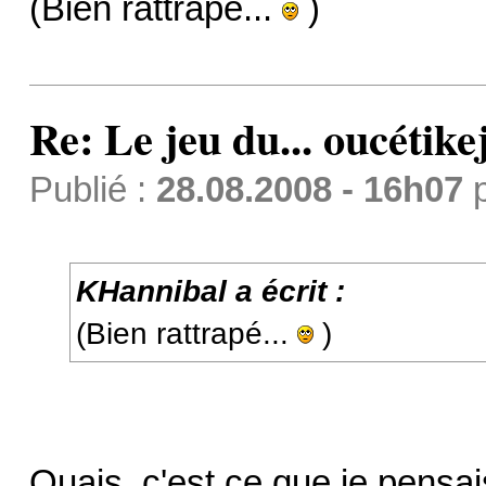
(Bien rattrapé...
)
Re: Le jeu du... oucétike
Publié :
28.08.2008 - 16h07
KHannibal a écrit :
(Bien rattrapé...
)
Ouais, c'est ce que je pensais