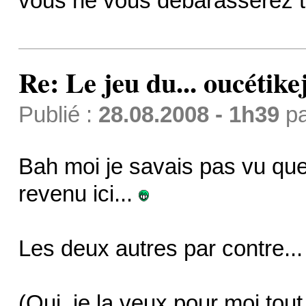
vous ne vous débarasserez t
Re: Le jeu du... oucétike
Publié :
28.08.2008 - 1h39
p
Bah moi je savais pas vu que
revenu ici...
Les deux autres par contre..
(Oui, je la veux pour moi tout