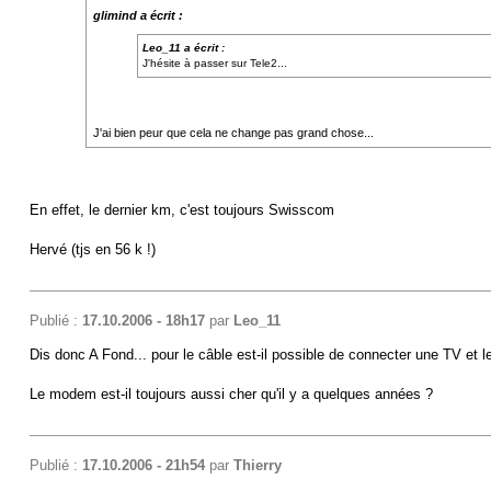
glimind a écrit :
Leo_11 a écrit :
J'hésite à passer sur Tele2...
J'ai bien peur que cela ne change pas grand chose...
En effet, le dernier km, c'est toujours Swisscom
Hervé (tjs en 56 k !)
Publié :
17.10.2006 - 18h17
par
Leo_11
Dis donc A Fond... pour le câble est-il possible de connecter une TV et
Le modem est-il toujours aussi cher qu'il y a quelques années ?
Publié :
17.10.2006 - 21h54
par
Thierry