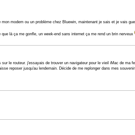
 de mon modem ou un problème chez Bluewin, maintenant je sais et je vais gueu
 que là ça me gonfle, un week-end sans internet ça me rend un brin nerveux
s sur le routeur. j'essayais de trouver un navigateur pour le vieil iMac de ma
 laisse reposer jusqu'au lendemain. Décide de me replonger dans mes souvenirs 