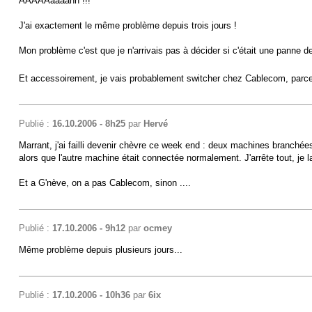
AAAAAaaaahh !!!
J'ai exactement le même problème depuis trois jours !
Mon problème c'est que je n'arrivais pas à décider si c'était une panne
Et accessoirement, je vais probablement switcher chez Cablecom, parce
Publié :
16.10.2006 - 8h25
par
Hervé
Marrant, j'ai failli devenir chèvre ce week end : deux machines branchée
alors que l'autre machine était connectée normalement. J'arrête tout, je
Et a G'nève, on a pas Cablecom, sinon ....
Publié :
17.10.2006 - 9h12
par
ocmey
Même problème depuis plusieurs jours...
Publié :
17.10.2006 - 10h36
par
6ix