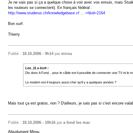
Je ne sais pas si ça a quelque chose à voir avec vos ennuis, mais Stude
les routeurs se connectent). En français fédéral :
http://www.studerus.ch/knowledgebase.cf ... =f&id=2164
Bon surf.
Thierry
Publié :
18.10.2006 - 9h14
par
mirou
Leo_11 a écrit :
Dis donc A Fond... pour le câble est-il possible de connecter une TV et le
Le modem est-il toujours aussi cher qu'il y a quelques années ?
Mais tout ça est gratos, non ? D'ailleurs, je sais pas si c'est encore val
Publié :
18.10.2006 - 10h16
par
a fond les mac
Absolument Mirou.