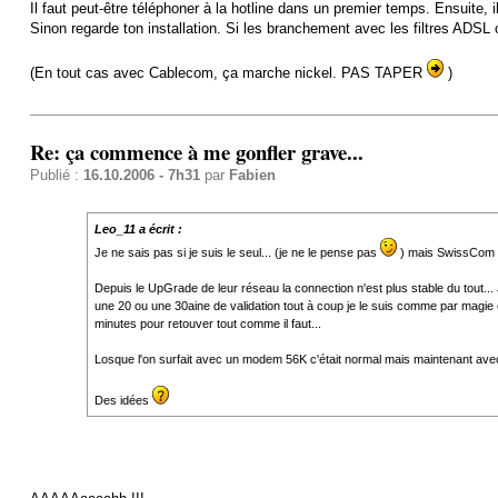
Il faut peut-être téléphoner à la hotline dans un premier temps. Ensuite, 
Sinon regarde ton installation. Si les branchement avec les filtres ADSL
(En tout cas avec Cablecom, ça marche nickel. PAS TAPER
)
Re: ça commence à me gonfler grave...
Publié :
16.10.2006 - 7h31
par
Fabien
Leo_11 a écrit :
Je ne sais pas si je suis le seul... (je ne le pense pas
) mais SwissCom c
Depuis le UpGrade de leur réseau la connection n'est plus stable du tout..
une 20 ou une 30aine de validation tout à coup je le suis comme par magie et
minutes pour retouver tout comme il faut...
Losque l'on surfait avec un modem 56K c'était normal mais maintenant avec
Des idées