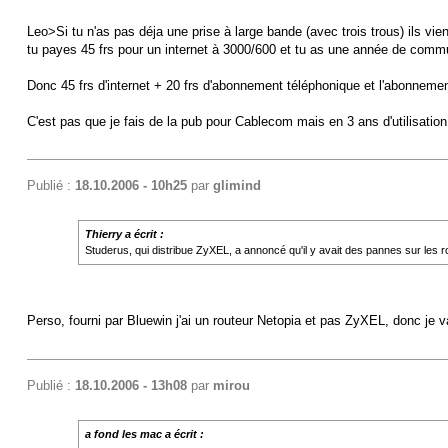
Leo>Si tu n'as pas déja une prise à large bande (avec trois trous) ils vien
tu payes 45 frs pour un internet à 3000/600 et tu as une année de commu
Donc 45 frs d'internet + 20 frs d'abonnement téléphonique et l'abonnemen
C'est pas que je fais de la pub pour Cablecom mais en 3 ans d'utilisation 
Publié :
18.10.2006 - 10h25
par
glimind
Thierry a écrit :
Studerus, qui distribue ZyXEL, a annoncé qu'il y avait des pannes sur les 
Perso, fourni par Bluewin j'ai un routeur Netopia et pas ZyXEL, donc je va
Publié :
18.10.2006 - 13h08
par
mirou
a fond les mac a écrit :