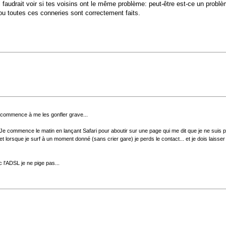
il faudrait voir si tes voisins ont le même problème: peut-être est-ce un problè
 ou toutes ces conneries sont correctement faits.
ommence à me les gonfler grave...
. Je commence le matin en lançant Safari pour aboutir sur une page qui me dit que je ne suis 
 lorsque je surf à un moment donné (sans crier gare) je perds le contact... et je dois laisser
 l'ADSL je ne pige pas...