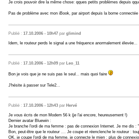
Je crois pouvoir dire la même chose: qques petits problèmes depuis qqu
Pas de problème avec mon iBook, par airport depuis la borne connectée su
Publié :
17.10.2006 - 10h47
par
glimind
Idem, le routeur perds le signal a une fréquence anormalement élevée...
Publié :
17.10.2006 - 12h09
par
Leo_11
Bon je vois que je ne suis pas le seul... mais quoi faire
J'hésite à passer sur Tele2...
Publié :
17.10.2006 - 12h43
par
Hervé
Je vous écris de mon Modem 56 k (je l'ai encore, heureusement !)
Dernier avatar Bluewin :
Je branche l'ordi de ma femme : pas de connexion Internet. Je me dis : "
Bon, peut-être que le routeur .... Je coupe et réenclenche le routeur : to
OK, je coupe l'ordi de ma femme, je connecte le mien : plus de connexion