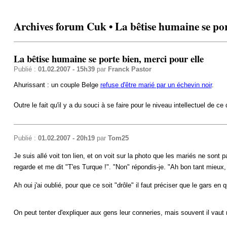
Archives forum Cuk • La bêtise humaine se port
La bêtise humaine se porte bien, merci pour elle
Publié :
01.02.2007 - 15h39
par
Franck Pastor
Ahurissant : un couple Belge
refuse d'être marié par un échevin noir
.
Outre le fait qu'il y a du souci à se faire pour le niveau intellectuel de ce
Publié :
01.02.2007 - 20h19
par
Tom25
Je suis allé voit ton lien, et on voit sur la photo que les mariés ne sont 
regarde et me dit "T'es Turque !". "Non" répondis-je. "Ah bon tant mieux
Ah oui j'ai oublié, pour que ce soit "drôle" il faut préciser que le gars en 
On peut tenter d'expliquer aux gens leur conneries, mais souvent il vaut 