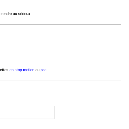
 prendre au sérieux.
settes
en stop-motion
ou
pas
.