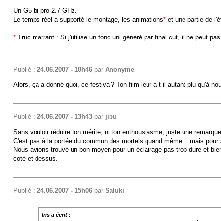
Un G5 bi-pro 2.7 GHz.
Le temps réel a supporté le montage, les animations
*
et une partie de l'
*
Truc marrant : Si j'utilise un fond uni généré par final cut, il ne peut p
Publié :
24.06.2007 - 10h46
par
Anonyme
Alors, ça a donné quoi, ce festival? Ton film leur a-t-il autant plu qu'à no
Publié :
24.06.2007 - 13h43
par
jibu
Sans vouloir réduire ton mérite, ni ton enthousiasme, juste une remarque
C'est pas à la portée du commun des mortels quand même... mais pour 
Nous avions trouvé un bon moyen pour un éclairage pas trop dure et bien 
coté et dessus.
Publié :
24.06.2007 - 15h06
par
Saluki
Iris a écrit :