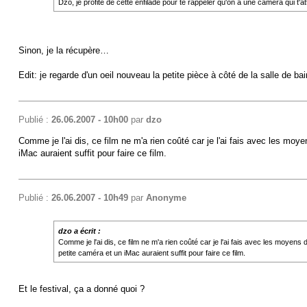
Dzo, je profite de cette enfilade pour te rappeler qu'on a une caméra qui t'a
Sinon, je la récupère…
Edit: je regarde d'un oeil nouveau la petite pièce à côté de la salle de bai
Publié :
26.06.2007 - 10h00
par
dzo
Comme je l'ai dis, ce film ne m'a rien coûté car je l'ai fais avec les mo
iMac auraient suffit pour faire ce film.
Publié :
26.06.2007 - 10h49
par
Anonyme
dzo a écrit :
Comme je l'ai dis, ce film ne m'a rien coûté car je l'ai fais avec les moyen
petite caméra et un iMac auraient suffit pour faire ce film.
Et le festival, ça a donné quoi ?