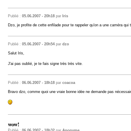
Publié :
05.06.2007 - 20h18
par
Iris
Dzo, je profite de cette enfilade pour te rappeler qu'on a une caméra qui 
Publié :
05.06.2007 - 20h54
par
dzo
Salut Iris,
J'ai pas oublié, je te fais signe très très vite.
Publié :
06.06.2007 - 18h18
par
coacoa
Bravo dzo, comme quoi une vraie bonne idée ne demande pas nécessai
wow!
Publié :
06.06.2007 - 18h32
par
Anonyme