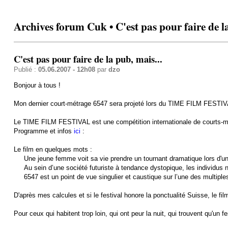
Archives forum Cuk • C'est pas pour faire de la
C'est pas pour faire de la pub, mais...
Publié :
05.06.2007 - 12h08
par
dzo
Bonjour à tous !
Mon dernier court-métrage 6547 sera projeté lors du TIME FILM FESTIVAL 
Le TIME FILM FESTIVAL est une compétition internationale de courts-métrag
Programme et infos
ici
:
Le film en quelques mots :
Une jeune femme voit sa vie prendre un tournant dramatique lors d'une 
Au sein d’une société futuriste à tendance dystopique, les individus n
6547 est un point de vue singulier et caustique sur l’une des multiple
D'après mes calcules et si le festival honore la ponctualité Suisse, le f
Pour ceux qui habitent trop loin, qui ont peur la nuit, qui trouvent qu'un fes