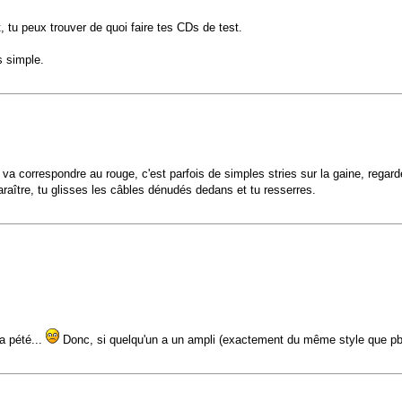
 tu peux trouver de quoi faire tes CDs de test.
s simple.
i va correspondre au rouge, c'est parfois de simples stries sur la gaine, regar
araître, tu glisses les câbles dénudés dedans et tu resserres.
 a pété...
Donc, si quelqu'un a un ampli (exactement du même style que pb