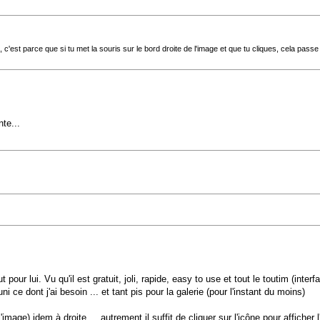
c'est parce que si tu met la souris sur le bord droite de l'image et que tu cliques, cela passe 
te...
ut pour lui. Vu qu'il est gratuit, joli, rapide, easy to use et tout le toutim (in
ce dont j'ai besoin ... et tant pis pour la galerie (pour l'instant du moins)
image) idem à droite.... autrement il suffit de cliquer sur l'icône pour afficher 