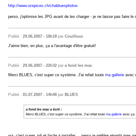
http://www.ozepices.ch/chabluesphotos
perso, j'optimise les JPG avant de les charger - je ne laisse pas faire le s
Publié :
29.06.2007 - 18h18
par
Couilloux
J'aime bien, en plus, ça a l'avantage d'être gratuit!
Publié :
29.06.2007 - 22h32
par
a fond les mac
Merci BLUES, c'est super ce système. J'ai refait toute
ma gallerie
avec 
Publié :
01.07.2007 - 14h48
par
BLUES
a fond les mac a écrit :
Merci BLUES, c'est super ce système. J'ai refait toute
ma gallerie
avec ça.
oui, c'est super, joli et facile à installer ... perso je prèfère répartir 