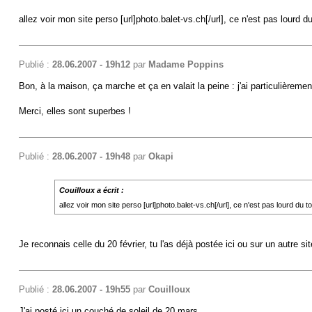
allez voir mon site perso [url]photo.balet-vs.ch[/url], ce n'est pas lour
Publié :
28.06.2007 - 19h12
par
Madame Poppins
Bon, à la maison, ça marche et ça en valait la peine : j'ai particulière
Merci, elles sont superbes !
Publié :
28.06.2007 - 19h48
par
Okapi
Couilloux a écrit :
allez voir mon site perso [url]photo.balet-vs.ch[/url], ce n'est pas lourd d
Je reconnais celle du 20 février, tu l'as déjà postée ici ou sur un autre si
Publié :
28.06.2007 - 19h55
par
Couilloux
J'ai posté ici un couché de soleil de 20 mars..