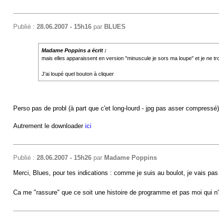
Publié :
28.06.2007 - 15h16
par
BLUES
Madame Poppins a écrit :
mais elles apparaissent en version "minuscule je sors ma loupe" et je ne t
J'ai loupé quel bouton à cliquer
Perso pas de probl (à part que c'et long-lourd - jpg pas asser compressé).
Autrement le downloader
ici
Publié :
28.06.2007 - 15h26
par
Madame Poppins
Merci, Blues, pour tes indications : comme je suis au boulot, je vais pas
Ca me "rassure" que ce soit une histoire de programme et pas moi qui n'ai 