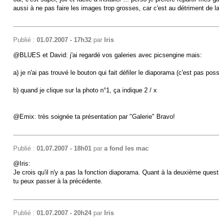
aussi à ne pas faire les images trop grosses, car c'est au détriment de l
Publié :
01.07.2007 - 17h32
par
Iris
@BLUES et David: j'ai regardé vos galeries avec picsengine mais:
a) je n'ai pas trouvé le bouton qui fait défiler le diaporama (c'est pas pos
b) quand je clique sur la photo n°1, ça indique 2 / x
@Emix: très soignée ta présentation par "Galerie" Bravo!
Publié :
01.07.2007 - 18h01
par
a fond les mac
@Iris:
Je crois qu'il n'y a pas la fonction diaporama. Quant à la deuxième questi
tu peux passer à la précédente.
Publié :
01.07.2007 - 20h24
par
Iris