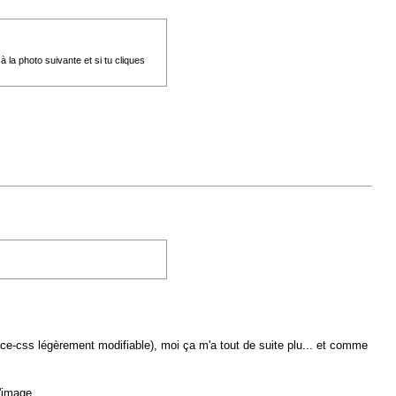
à la photo suivante et si tu cliques
terface-css légèrement modifiable), moi ça m'a tout de suite plu... et comme
l'image.