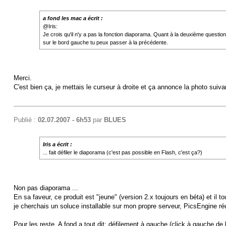
a fond les mac a écrit :
@Iris:
Je crois qu'il n'y a pas la fonction diaporama. Quant à la deuxième question, 
sur le bord gauche tu peux passer à la précédente.
Merci.
C'est bien ça, je mettais le curseur à droite et ça annonce la photo suivan
Publié :
02.07.2007 - 6h53
par
BLUES
Iris a écrit :
... fait défiler le diaporama (c'est pas possible en Flash, c'est ça?)
Non pas diaporama ...
En sa faveur, ce produit est "jeune" (version 2.x toujours en béta) et il to
je cherchais un soluce installable sur mon propre serveur, PicsEngine réuni 
Pour les reste, A fond a tout dit: défilement à gauche (click à gauche de l'