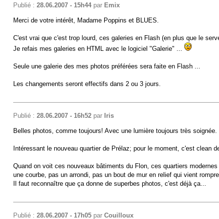
Publié :
28.06.2007 - 15h44
par
Emix
Merci de votre intérêt, Madame Poppins et BLUES.
C'est vrai que c'est trop lourd, ces galeries en Flash (en plus que le serv
Je refais mes galeries en HTML avec le logiciel "Galerie" ...
Seule une galerie des mes photos préférées sera faite en Flash ...
Les changements seront effectifs dans 2 ou 3 jours.
Publié :
28.06.2007 - 16h52
par
Iris
Belles photos, comme toujours! Avec une lumière toujours très soignée.
Intéressant le nouveau quartier de Prélaz; pour le moment, c'est clean d
Quand on voit ces nouveaux bâtiments du Flon, ces quartiers modernes qui
une courbe, pas un arrondi, pas un bout de mur en relief qui vient rompre
Il faut reconnaître que ça donne de superbes photos, c'est déjà ça...
Publié :
28.06.2007 - 17h05
par
Couilloux