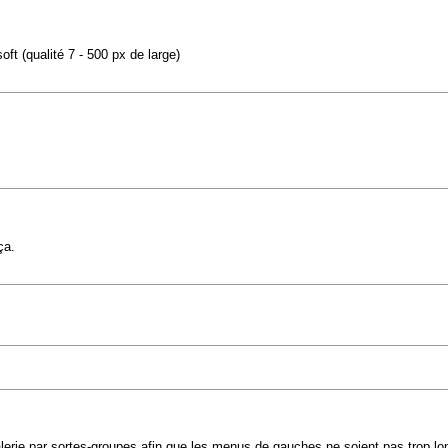
oft (qualité 7 - 500 px de large)
ça.
mes galerie par sortes-groupes afin que les menus de gauches ne soient pas trop l