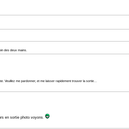
oin des deux mains.
nte. Veuillez me pardonner, et me laisser rapidement trouver la sortie…
s en sortie photo voyons.