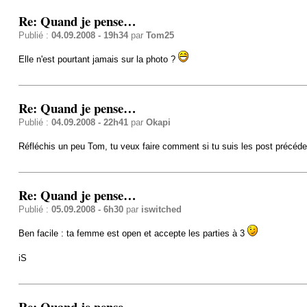
Re: Quand je pense…
Publié :
04.09.2008 - 19h34
par
Tom25
Elle n'est pourtant jamais sur la photo ?
Re: Quand je pense…
Publié :
04.09.2008 - 22h41
par
Okapi
Réfléchis un peu Tom, tu veux faire comment si tu suis les post précéd
Re: Quand je pense…
Publié :
05.09.2008 - 6h30
par
iswitched
Ben facile : ta femme est open et accepte les parties à 3
iS
Re: Quand je pense…