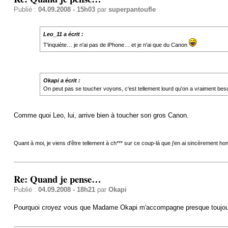
Publié :
04.09.2008 - 15h03
par
superpantoufle
Leo_11 a écrit :
T'inquiète… je n'ai pas de iPhone… et je n'ai que du Canon
Okapi a écrit :
On peut pas se toucher voyons, c'est tellement lourd qu'on a vraiment bes
Comme quoi Leo, lui, arrive bien à toucher son gros Canon.
Quant à moi, je viens d'être tellement à ch*** sur ce coup-là que j'en ai sincèrement ho
Re: Quand je pense…
Publié :
04.09.2008 - 18h21
par
Okapi
Pourquoi croyez vous que Madame Okapi m'accompagne presque toujour