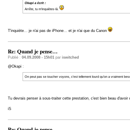
Okapi a écrit :
Arrête, tu m'inquiètes-là.
T'inquiète… je n'ai pas de iPhone… et je n'ai que du Canon
Re: Quand je pense…
Publié :
04.09.2008 - 15h01
par
iswitched
@Okapi :
On peut pas se toucher voyons, c'est tellement lourd qu'on a vraiment bes
Tu devrais penser à sous-traiter cette prestation, c'est bien beau d'avoi
iS
Re: Quand je pense…