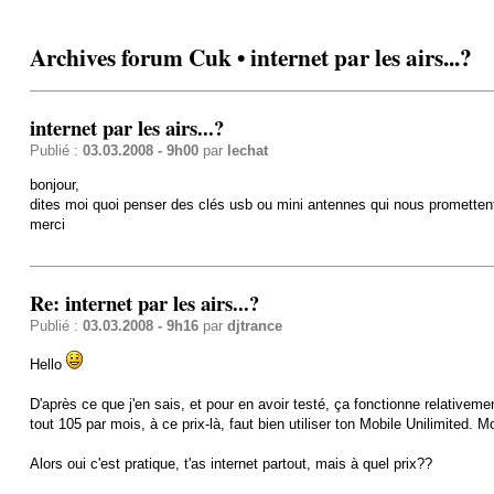
Archives forum Cuk • internet par les airs...?
internet par les airs...?
Publié :
03.03.2008 - 9h00
par
lechat
bonjour,
dites moi quoi penser des clés usb ou mini antennes qui nous promettent un
merci
Re: internet par les airs...?
Publié :
03.03.2008 - 9h16
par
djtrance
Hello
D'après ce que j'en sais, et pour en avoir testé, ça fonctionne relativement
tout 105 par mois, à ce prix-là, faut bien utiliser ton Mobile Unilimited. 
Alors oui c'est pratique, t'as internet partout, mais à quel prix??