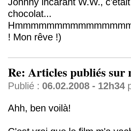
Johnny incarant W.W., c'était
chocolat...
Hmmmmmmmmmmmmmm
! Mon rêve !)
Re: Articles publiés sur 
Publié :
06.02.2008 - 12h34
Ahh, ben voilà!