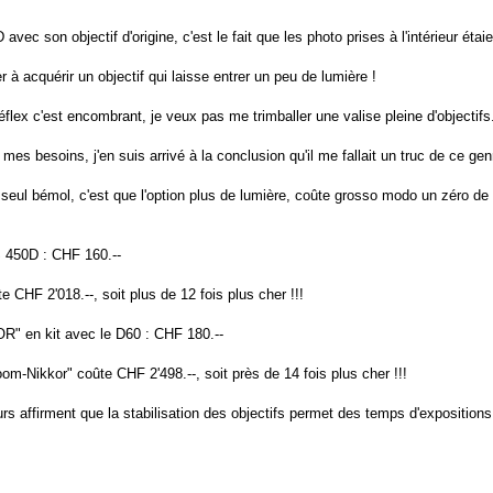
son objectif d'origine, c'est le fait que les photo prises à l'intérieur étai
r à acquérir un objectif qui laisse entrer un peu de lumière !
lex c'est encombrant, je veux pas me trimballer une valise pleine d'objectifs
s besoins, j'en suis arrivé à la conclusion qu'il me fallait un truc de ce ge
eul bémol, c'est que l'option plus de lumière, coûte grosso modo un zéro de p
S 450D : CHF 160.--
HF 2'018.--, soit plus de 12 fois plus cher !!!
" en kit avec le D60 : CHF 180.--
-Nikkor" coûte CHF 2'498.--, soit près de 14 fois plus cher !!!
urs affirment que la stabilisation des objectifs permet des temps d'exposition
--