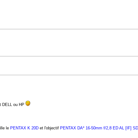
est DELL ou HP
lle le
PENTAX K 20D
et l'objectif
PENTAX DA* 16-50mm f/2,8 ED AL [IF] S