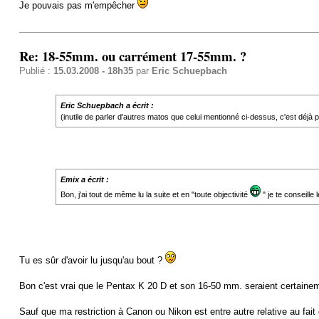
Je pouvais pas m'empêcher
Re: 18-55mm. ou carrément 17-55mm. ?
Publié :
15.03.2008 - 18h35
par
Eric Schuepbach
Eric Schuepbach a écrit :
(inutile de parler d'autres matos que celui mentionné ci-dessus, c'est déjà
Emix a écrit :
Bon, j'ai tout de même lu la suite et en "toute objectivité
" je te conseille
Tu es sûr d'avoir lu jusqu'au bout ?
Bon c'est vrai que le Pentax K 20 D et son 16-50 mm. seraient certainem
Sauf que ma restriction à Canon ou Nikon est entre autre relative au fait 