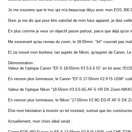
Je me souviens que le truc qui m'a beaucoup déçu avec mon EOS 300 D avec 
Donc je me dis que pour être satisfait de mon futur appareil, je dois veille
En plus comme je veux un objectif passe partout, parce que déjà qu'un réf
Me souvenant qu'au niveau du zoom, le 18-55mm. "kit" couvrait pas mal me
Et j'ai trouvé mon bonheur, tan auprès de Nikon, qu'auprès de Canon. Le s
Démonstration :
Valeur de l'optique Canon "EF-S 18-55mm f/3.5-5.6 IS" en kit avec l'EO
En version plus lumineuse, le Canon "EF-S 17-55mm f/2.8 IS USM" coûte C
Valeur de l'optique Nikon "18-55mm f/3.5-5.6G AF-S VR DX Zoom-NIKKOR
En version plus lumineuse, le Nikon "17-55mm f/2.8G ED-IF AF-S DX Zoom
D'où mon hésitation à investir un tel montant, surtout que les constructe
Actuellement, mon choix idéal serait :
Canon EOS 450 D avec le EF-S 17-55mm f/2.8 IS USM, soit CHF 3'246.