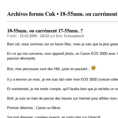
Archives forum Cuk • 18-55mm. ou carrément
18-55mm. ou carrément 17-55mm. ?
Publié :
15.03.2008 - 12h32
par
Eric Schuepbach
Bien sûr, nous sommes sur un forum Mac, mais je sais que la plus grand
En ce qui me concerne, mon appareil photo, un Canon EOS 300D avec le 1
passion dévorante.
Bon, mes perceuses sont des Hilti, juste en passant...
Il y a environ un mois, je me suis fait voler mon EOS 300D (voiture vidé
Et maintenant, je me rends compte, qu'il faudra bien que je rachète un n
Bref, je suis en train de passer des heures sur Internet pour affûter mon ch
Premier dilemme : Canon ou Nikon.
Second dilemme: combien investir, en particulier sur l'objectif.