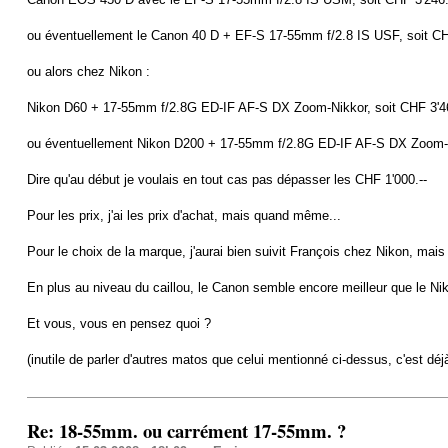
ou éventuellement le Canon 40 D + EF-S 17-55mm f/2.8 IS USF, soit CH
ou alors chez Nikon :
Nikon D60 + 17-55mm f/2.8G ED-IF AF-S DX Zoom-Nikkor, soit CHF 3'46
ou éventuellement Nikon D200 + 17-55mm f/2.8G ED-IF AF-S DX Zoom-Nik
Dire qu'au début je voulais en tout cas pas dépasser les CHF 1'000.--
Pour les prix, j'ai les prix d'achat, mais quand même...
Pour le choix de la marque, j'aurai bien suivit François chez Nikon, mais
En plus au niveau du caillou, le Canon semble encore meilleur que le Niko
Et vous, vous en pensez quoi ?
(inutile de parler d'autres matos que celui mentionné ci-dessus, c'est d
Re: 18-55mm. ou carrément 17-55mm. ?