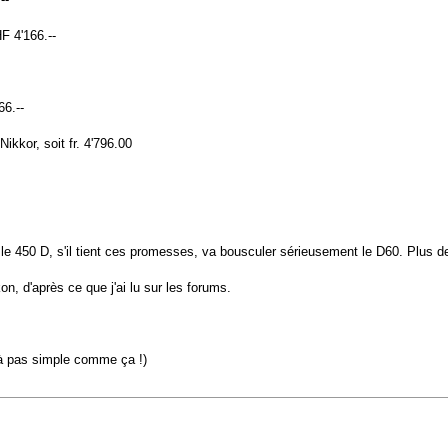
F 4'166.--
6.--
kor, soit fr. 4'796.00
 le 450 D, s'il tient ces promesses, va bousculer sérieusement le D60. Plus de 
n, d'après ce que j'ai lu sur les forums.
éjà pas simple comme ça !)