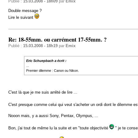
Publié :
15.03.2008 - 18h09
par
Emix
Double message ?
Lire le suivant
Re: 18-55mm. ou carrément 17-55mm. ?
Publié :
15.03.2008 - 18h19
par
Emix
Eric Schuepbach a écrit :
...
Premier dilemme : Canon ou Nikon.
C'est là que je me suis arrêté de lire ...
C'est presque comme celui qui veut s'acheter un ordi dont le dilemme 
Nooon mais, y a aussi Sony, Pentax, Olympus, ...
Bon, j'ai tout de même lu la suite et en "toute objectivité
" je te consei