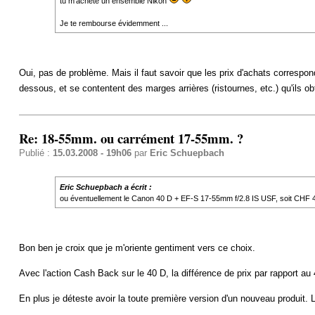
tu m'achète un ensemble Nikon
Je te rembourse évidemment ...
Oui, pas de problème. Mais il faut savoir que les prix d'achats correspo
dessous, et se contentent des marges arrières (ristournes, etc.) qu'ils o
Re: 18-55mm. ou carrément 17-55mm. ?
Publié :
15.03.2008 - 19h06
par
Eric Schuepbach
Eric Schuepbach a écrit :
ou éventuellement le Canon 40 D + EF-S 17-55mm f/2.8 IS USF, soit CHF 4
Bon ben je croix que je m'oriente gentiment vers ce choix.
Avec l'action Cash Back sur le 40 D, la différence de prix par rapport au
En plus je déteste avoir la toute première version d'un nouveau produit.