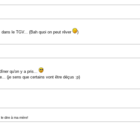
i dans le TGV... (Bah quoi on peut rêver
)
îner qu'on y a pris...
... (je sens que certains vont être déçus :p)
s le dire à ma mère!