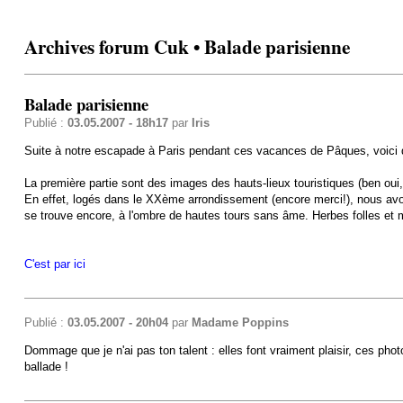
Archives forum Cuk • Balade parisienne
Balade parisienne
Publié :
03.05.2007 - 18h17
par
Iris
Suite à notre escapade à Paris pendant ces vacances de Pâques, voici q
La première partie sont des images des hauts-lieux touristiques (ben ou
En effet, logés dans le XXème arrondissement (encore merci!), nous avons
se trouve encore, à l'ombre de hautes tours sans âme. Herbes folles et 
C'est par ici
Publié :
03.05.2007 - 20h04
par
Madame Poppins
Dommage que je n'ai pas ton talent : elles font vraiment plaisir, ces photos
ballade !