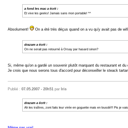
a fond les mac a écrit :
Et vive les geeks! Jamais sans mon portable! ^^
Absolument!
On a été très déçus quand on a vu qu'y avait pas de wif
drazam a écrit :
On ne serait pas retourné à Orsay par hasard sinon?
Si, même qu'on a gardé un souvenir plutôt marquant du restaurant et du d
Je crois que nous serons tous d'accord pour déconseiller le steack tartare
Publié :
07.05.2007 - 20h51
par
Iris
drazam a écrit :
Ah les traîtres, zont faits leur virée en goguette mais en lousdé!!! Pis je vai
Même pas vrai!