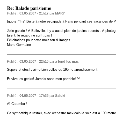
Re: Balade parisienne
Publié :
03.05.2007 - 21h17
par
MARY
[quote="Iris"]Suite à notre escapade à Paris pendant ces vacances de P
Jolie galerie ! À Belleville, il y a aussi plein de jardins secrets . À photo
talent, le regard ne suffit pas !
Félicitations pour cette moisson d' images .
Marie-Germaine
Publié :
03.05.2007 - 22h10
par
a fond les mac
Supers photos! J'aime bien celles du 19ème arrondissement.
Et vive les geeks! Jamais sans mon portable! ^^
Publié :
04.05.2007 - 17h35
par
Saluki
Aï Caramba !
Ce sympathique restau, avec orchestre mexicain le soir, est à 100 mètres