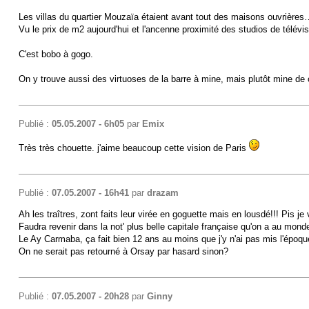
Les villas du quartier Mouzaïa étaient avant tout des maisons ouvrières… 
Vu le prix de m2 aujourd'hui et l'ancenne proximité des studios de télév
C'est bobo à gogo.
On y trouve aussi des virtuoses de la barre à mine, mais plutôt mine de 
Publié :
05.05.2007 - 6h05
par
Emix
Très très chouette. j'aime beaucoup cette vision de Paris
Publié :
07.05.2007 - 16h41
par
drazam
Ah les traîtres, zont faits leur virée en goguette mais en lousdé!!! Pis je
Faudra revenir dans la not' plus belle capitale française qu'on a au mond
Le Ay Carmaba, ça fait bien 12 ans au moins que j'y n'ai pas mis l'époque,
On ne serait pas retourné à Orsay par hasard sinon?
Publié :
07.05.2007 - 20h28
par
Ginny