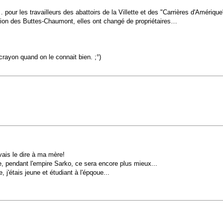
pour les travailleurs des abattoirs de la Villette et des "Carrières d'Amérique
ision des Buttes-Chaumont, elles ont changé de propriétaires…
crayon quand on le connait bien. ;°)
 vais le dire à ma mère!
e, pendant l'empire Sarko, ce sera encore plus mieux...
 j'étais jeune et étudiant à l'épqoue...