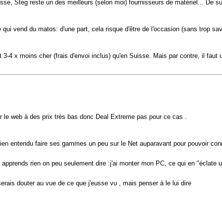
se, Steg reste un des meilleurs (selon moi) fournisseurs de matériel... De surcr
ue qui vend du matos: d'une part, cela risque d'être de l'occasion (sans trop sa
t 3-4 x moins cher (frais d'envoi inclus) qu'en Suisse. Mais par contre, il faut 
ur le web à des prix très bas donc Deal Extreme pas pour ce cas .
, bien entendu faire ses gammes un peu sur le Net auparavant pour pouvoir conn
apprends rien on peu seulement dire :j'ai monter mon PC, ce qui en "éclate
erais douter au vue de ce que j'eusse vu , mais penser à le lui dire