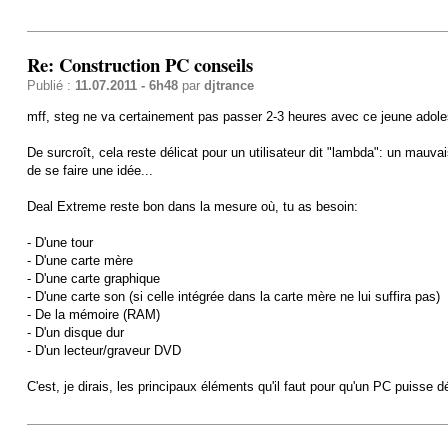
Re: Construction PC conseils
Publié :
11.07.2011 - 6h48
par
djtrance
mff, steg ne va certainement pas passer 2-3 heures avec ce jeune adoles
De surcroît, cela reste délicat pour un utilisateur dit "lambda": un mau
de se faire une idée...
Deal Extreme reste bon dans la mesure où, tu as besoin:
- D'une tour
- D'une carte mère
- D'une carte graphique
- D'une carte son (si celle intégrée dans la carte mère ne lui suffira pas)
- De la mémoire (RAM)
- D'un disque dur
- D'un lecteur/graveur DVD
C'est, je dirais, les principaux éléments qu'il faut pour qu'un PC puisse dé