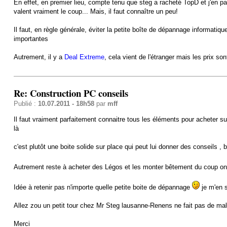
En effet, en premier lieu, compte tenu que steg a racheté TopD et j'en pas
valent vraiment le coup... Mais, il faut connaître un peu!
Il faut, en règle générale, éviter la petite boîte de dépannage informatiq
importantes
Autrement, il y a
Deal Extreme
, cela vient de l'étranger mais les prix son
Re: Construction PC conseils
Publié :
10.07.2011 - 18h58
par
mff
Il faut vraiment parfaitement connaitre tous les éléments pour acheter s
là
c'est plutôt une boite solide sur place qui peut lui donner des conseils 
Autrement reste à acheter des Légos et les monter bêtement du coup on 
Idée à retenir pas n'importe quelle petite boite de dépannage
je m'en s
Allez zou un petit tour chez Mr Steg lausanne-Renens ne fait pas de mal
Merci