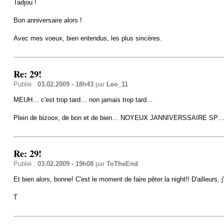
Tadjou !
Bon anniversaire alors !
Avec mes voeux, bien entendus, les plus sincères.
Re: 29!
Publié :
03.02.2009 - 18h43
par
Leo_11
MEUH… c'est trop tard… non jamais trop tard…
Plein de bizoox, de bon et de bien… NOYEUX JANNIVERSSAIRE SP
Re: 29!
Publié :
03.02.2009 - 19h08
par
ToTheEnd
Et bien alors, bonne! C'est le moment de faire pêter la night!! D'ailleurs
T