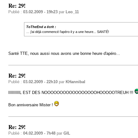
Re: 29!
Publié :
03.02.2009 - 19h23
par
Leo_11
ToTheEnd a écrit :
… j'ai déjà commencé l'apéro il y a une heure... SANTÉ!
Santé TTE, nous aussi nous avons une bonne heure d'apéro…
Re: 29!
Publié :
03.02.2009 - 22h10
par
KHannibal
IIIIIIIIIL EST DES NOOOOOOOOOOOOOOOOOHOOOOOTREUH !!!
Bon anniversaire Mister !
Re: 29!
Publié :
04.02.2009 - 7h48
par
GIL