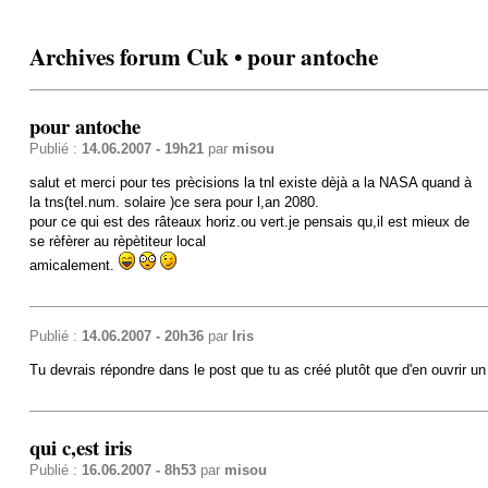
Archives forum Cuk • pour antoche
pour antoche
Publié :
14.06.2007 - 19h21
par
misou
salut et merci pour tes prècisions la tnl existe dèjà a la NASA quand à
la tns(tel.num. solaire )ce sera pour l,an 2080.
pour ce qui est des râteaux horiz.ou vert.je pensais qu,il est mieux de
se rèfèrer au rèpètiteur local
amicalement.
Publié :
14.06.2007 - 20h36
par
Iris
Tu devrais répondre dans le post que tu as créé plutôt que d'en ouvrir un
qui c,est iris
Publié :
16.06.2007 - 8h53
par
misou