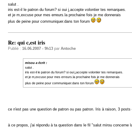
salut .
iris est-il le patron du forum? si oui j,accepte volontier tes remarques.
et je m,excuse pour mes erreurs.la prochaine fois je me donnerais
plus de peine pour communiquer.dans ton forum
Re: qui c,est iris
Publié :
16.06.2007 - 9h13
par
Antoche
misou a écrit :
salut .
iris est-il le patron du forum? si oui j,accepte volontier tes remarques.
et je m,excuse pour mes erreurs.la prochaine fois je me donnerais
plus de peine pour communiquer.dans ton forum
ce n'est pas une question de patron ou pas patron. Iris à raison, 3 posts 
à ce propos, j'ai répondu à ta question dans le fil "salut mirou concerne 