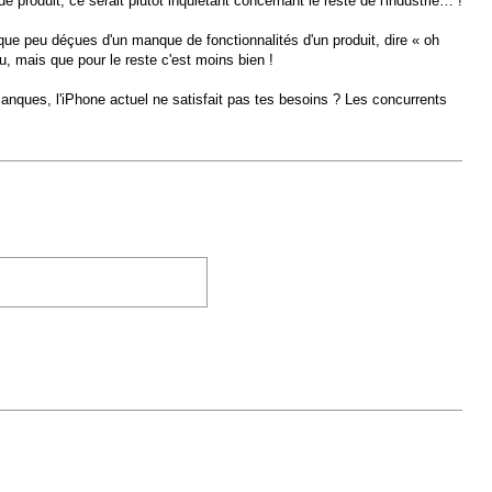
produit, ce serait plutôt inquiétant concernant le reste de l'industrie… !
que peu déçues d'un manque de fonctionnalités d'un produit, dire « oh
u, mais que pour le reste c'est moins bien !
anques, l'iPhone actuel ne satisfait pas tes besoins ? Les concurrents