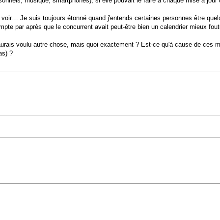
nnels, musique, smartphones), si elle pouvait le faire à chaque mise à jour de 
 voir… Je suis toujours étonné quand j'entends certaines personnes être quel
pte par après que le concurrent avait peut-être bien un calendrier mieux fout
u aurais voulu autre chose, mais quoi exactement ? Est-ce qu'à cause de ces m
as) ?