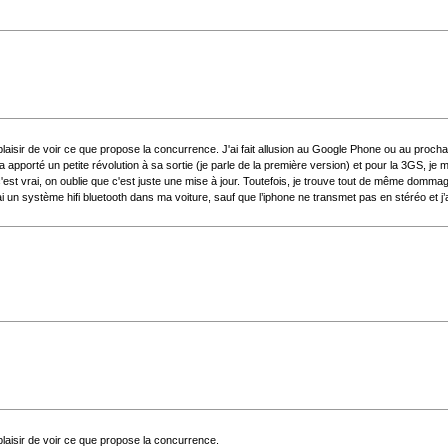
rs plaisir de voir ce que propose la concurrence. J'ai fait allusion au Google Phone ou au proc
apporté un petite révolution à sa sortie (je parle de la première version) et pour la 3GS, je me
st vrai, on oublie que c'est juste une mise à jour. Toutefois, je trouve tout de même domma
ai un système hifi bluetooth dans ma voiture, sauf que l’iphone ne transmet pas en stéréo et j’
s plaisir de voir ce que propose la concurrence.