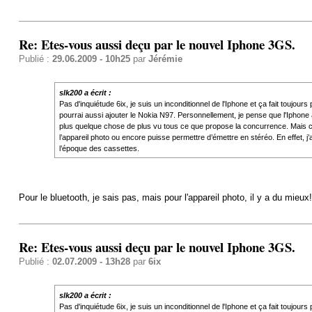
Re: Etes-vous aussi deçu par le nouvel Iphone 3GS.
Publié :
29.06.2009 - 10h25
par
Jérémie
slk200 a écrit :
Pas d'inquiétude 6ix, je suis un inconditionnel de l'Iphone et ça fait toujou
pourrai aussi ajouter le Nokia N97. Personnellement, je pense que l'Iphone a 
plus quelque chose de plus vu tous ce que propose la concurrence. Mais c'e
l’appareil photo ou encore puisse permettre d’émettre en stéréo. En effet, j’
l’époque des cassettes.
Pour le bluetooth, je sais pas, mais pour l'appareil photo, il y a du mieux!
Re: Etes-vous aussi deçu par le nouvel Iphone 3GS.
Publié :
02.07.2009 - 13h28
par
6ix
slk200 a écrit :
Pas d'inquiétude 6ix, je suis un inconditionnel de l'Iphone et ça fait toujour