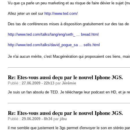
Vu que ça parle un peu marketing et au risque de faire dévier le sujet (mais
Allez jeter un oeil sur
http://www.ted.com/
Des tas de conférences mises à disposition gratuitement sur des tas de 
http://www.ted.com/talks/lang/eng/seth_ ... bread.html
http://www.ted.com/talks/david_pogue_sa ... sells.html
Je n'ai aucun mérite, c'est Macgénération qui proposaient ces liens, mai
Re: Etes-vous aussi deçu par le nouvel Iphone 3GS.
Publié :
27.06.2009 - 22h13
par
Jérémie
Je suis un fan absolu de TED. Je télécharge leur podcast en HD, et je r
Re: Etes-vous aussi deçu par le nouvel Iphone 3GS.
Publié :
29.06.2009 - 8h34
par
jibu
il me semble que justement le 3gs permet d'envoyer le son en stéréo par 