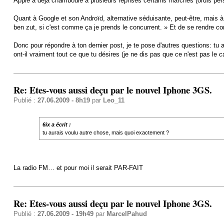
Apple a déjà chamboulé à plusieurs reprises certains marchés (ordis perso
Quant à Google et son Androïd, alternative séduisante, peut-être, mais à
ben zut, si c'est comme ça je prends le concurrent. » Et de se rendre com
Donc pour répondre à ton dernier post, je te pose d'autres questions: t
ont-il vraiment tout ce que tu désires (je ne dis pas que ce n'est pas le c
Re: Etes-vous aussi deçu par le nouvel Iphone 3GS.
Publié :
27.06.2009 - 8h19
par
Leo_11
6ix a écrit :
tu aurais voulu autre chose, mais quoi exactement ?
La radio FM… et pour moi il serait PAR-FAIT
Re: Etes-vous aussi deçu par le nouvel Iphone 3GS.
Publié :
27.06.2009 - 19h49
par
MarcelPahud