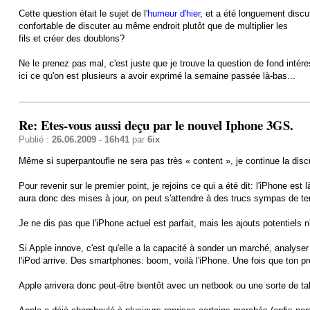
Cette question était le sujet de l'
humeur d'hier
, et a été longuement discu
confortable de discuter au même endroit plutôt que de multiplier les
fils et créer des doublons?
Ne le prenez pas mal, c'est juste que je trouve la question de fond intér
ici ce qu'on est plusieurs a avoir exprimé la semaine passée là-bas...
Re: Etes-vous aussi deçu par le nouvel Iphone 3GS.
Publié :
26.06.2009 - 16h41
par
6ix
Même si superpantoufle ne sera pas très « content », je continue la dis
Pour revenir sur le premier point, je rejoins ce qui a été dit: l'iPhone es
aura donc des mises à jour, on peut s'attendre à des trucs sympas de tem
Je ne dis pas que l'iPhone actuel est parfait, mais les ajouts potentiels 
Si Apple innove, c'est qu'elle a la capacité à sonder un marché, analyse
l'iPod arrive. Des smartphones: boom, voilà l'iPhone. Une fois que ton produ
Apple arrivera donc peut-être bientôt avec un netbook ou une sorte de tab