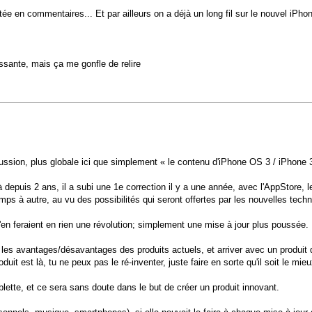
tée en commentaires... Et par ailleurs on a déjà un long fil sur le nouvel iPho
essante, mais ça me gonfle de relire
cussion, plus globale ici que simplement « le contenu d'iPhone OS 3 / iPhone
t là depuis 2 ans, il a subi une 1e correction il y a une année, avec l'AppStore
ps à autre, au vu des possibilités qui seront offertes par les nouvelles techn
n'en feraient en rien une révolution; simplement une mise à jour plus poussée.
r les avantages/désavantages des produits actuels, et arriver avec un produit
it est là, tu ne peux pas le ré-inventer, juste faire en sorte qu'il soit le mie
lette, et ce sera sans doute dans le but de créer un produit innovant.