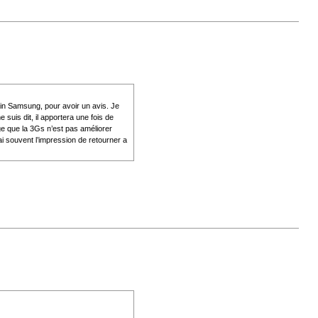
hain Samsung, pour avoir un avis. Je
 suis dit, il apportera une fois de
ge que la 3Gs n’est pas améliorer
ai souvent l’impression de retourner a