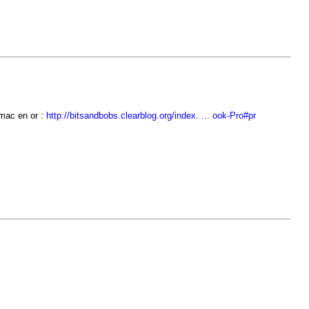
 mac en or :
http://bitsandbobs.clearblog.org/index. ... ook-Pro#pr