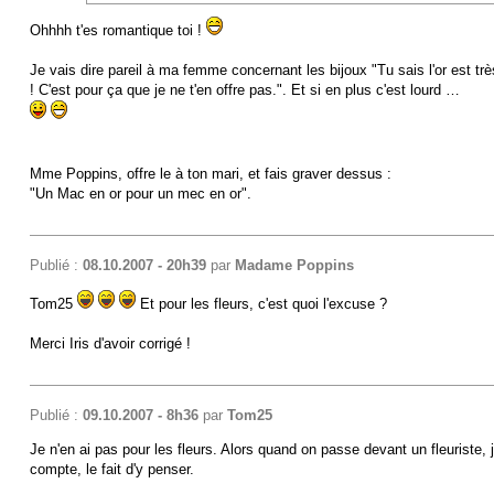
Ohhhh t'es romantique toi !
Je vais dire pareil à ma femme concernant les bijoux "Tu sais l'or est trè
! C'est pour ça que je ne t'en offre pas.". Et si en plus c'est lourd …
Mme Poppins, offre le à ton mari, et fais graver dessus :
"Un Mac en or pour un mec en or".
Publié :
08.10.2007 - 20h39
par
Madame Poppins
Tom25
Et pour les fleurs, c'est quoi l'excuse ?
Merci Iris d'avoir corrigé !
Publié :
09.10.2007 - 8h36
par
Tom25
Je n'en ai pas pour les fleurs. Alors quand on passe devant un fleuriste, 
compte, le fait d'y penser.