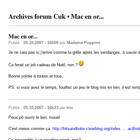
Archives forum Cuk • Mac en or...
Mac en or...
Publié :
05.10.2007 - 16h09
par
Madame Poppins
Je ne sais pas si j'arrive comme la grêle après les vendanges, à savoir e
Ca ferait un joli cadeau de Noël, non ?
Bonne soirée à toutes et tous,
PS: si vous avez le temps, fouillez un peu le blog mis en lien, il est re
Publié :
05.10.2007 - 16h23
par
Iris
Peux pô ouvrir le lien, moué!
C'est mieux comme ça:
http://bitsandbobs.clearblog.org/index. ... acBo
Ça ressemble à un poudrier géant, non?