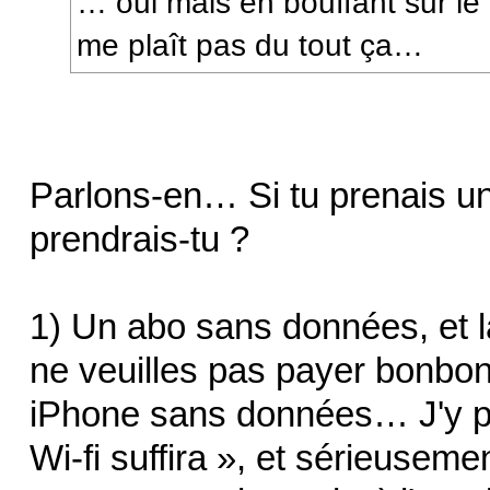
… oui mais en bouffant sur le
me plaît pas du tout ça…
Parlons-en… Si tu prenais u
prendrais-tu ?
1) Un abo sans données, et l
ne veuilles pas payer bonbon 
iPhone sans données… J'y pe
Wi-fi suffira », et sérieusemen