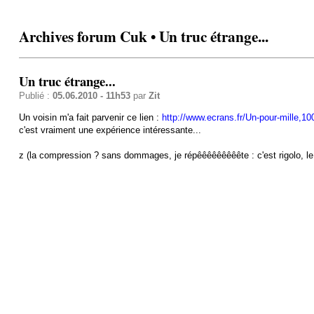
Archives forum Cuk • Un truc étrange...
Un truc étrange...
Publié :
05.06.2010 - 11h53
par
Zit
Un voisin m'a fait parvenir ce lien :
http://www.ecrans.fr/Un-pour-mille,10
c'est vraiment une expérience intéressante...
z (la compression ? sans dommages, je répêêêêêêêêête : c'est rigolo, 