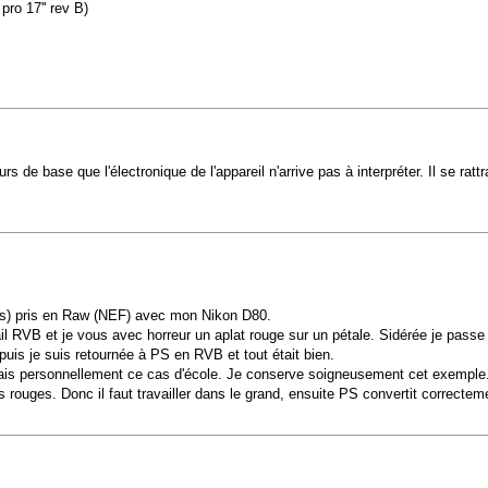
pro 17'' rev B)
e base que l'électronique de l'appareil n'arrive pas à interpréter. Il se rattr
tos) pris en Raw (NEF) avec mon Nikon D80.
B et je vous avec horreur un aplat rouge sur un pétale. Sidérée je passe en 
 puis je suis retournée à PS en RVB et tout était bien.
ntrais personnellement ce cas d'école. Je conserve soigneusement cet exemple
ouges. Donc il faut travailler dans le grand, ensuite PS convertit correctem