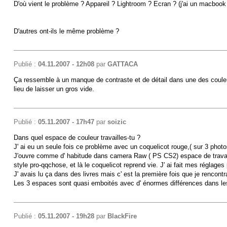
D'où vient le problème ? Appareil ? Lightroom ? Ecran ? (j'ai un macbook 
D'autres ont-ils le même problème ?
Publié :
04.11.2007 - 12h08
par
GATTACA
Ça ressemble à un manque de contraste et de détail dans une des couleurs d
lieu de laisser un gros vide.
Publié :
05.11.2007 - 17h47
par
soizic
Dans quel espace de couleur travailles-tu ?
J' ai eu un seule fois ce problème avec un coquelicot rouge,( sur 3 pho
J'ouvre comme d' habitude dans camera Raw ( PS CS2) espace de travail RV
style pro-qqchose, et là le coquelicot reprend vie. J' ai fait mes réglages
J' avais lu ça dans des livres mais c' est la première fois que je renco
Les 3 espaces sont quasi emboités avec d' énormes différences dans les r
Publié :
05.11.2007 - 19h28
par
BlackFire