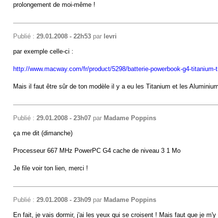
prolongement de moi-même !
Publié :
29.01.2008 - 22h53
par
levri
par exemple celle-ci :
http://www.macway.com/fr/product/5298/batterie-powerbook-g4-titanium
Mais il faut être sûr de ton modèle il y a eu les Titanium et les Alumin
Publié :
29.01.2008 - 23h07
par
Madame Poppins
ça me dit (dimanche)
Processeur 667 MHz PowerPC G4 cache de niveau 3 1 Mo
Je file voir ton lien, merci !
Publié :
29.01.2008 - 23h09
par
Madame Poppins
En fait, je vais dormir, j'ai les yeux qui se croisent ! Mais faut que je m'