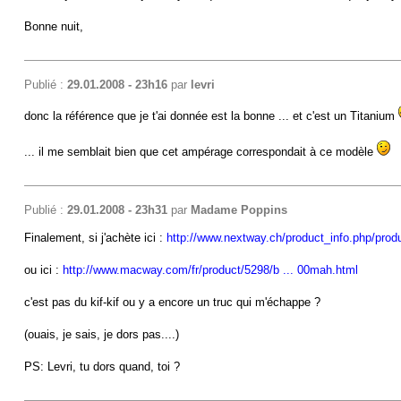
Bonne nuit,
Publié :
29.01.2008 - 23h16
par
levri
donc la référence que je t'ai donnée est la bonne ... et c'est un Titanium
... il me semblait bien que cet ampérage correspondait à ce modèle
Publié :
29.01.2008 - 23h31
par
Madame Poppins
Finalement, si j'achète ici :
http://www.nextway.ch/product_info.php/prod
ou ici :
http://www.macway.com/fr/product/5298/b ... 00mah.html
c'est pas du kif-kif ou y a encore un truc qui m'échappe ?
(ouais, je sais, je dors pas....)
PS: Levri, tu dors quand, toi ?