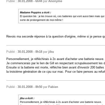
Publié :
30.01.2008 - 6h44
par
Anonyme
Madame Poppins a écrit :
Et question bis : je les trouve où, ces batteries qui vont aussi bien mais q
sorte de prolongement de moi-même !
Revois ma seconde réponse à ta question d'origine, même si je pense que
Publié :
30.01.2008 - 8h18
par
jibu
Personnellement, je réfléchirais à 2x avant d'acheter une batterie neuve.
Je commencerais par le lien de Gill en respectant scrupuleusement les dir
Ensuite si la batterie est morte, réfléchie bien avant d'investir 200 ba
la troisième génération de ce cpu sur mac. Pour ce faire penses au refur
Publié :
30.01.2008 - 8h50
par
Fabien
jibu a écrit :
Personnellement, je réfléchirais à 2x avant d'acheter une batterie neuve.