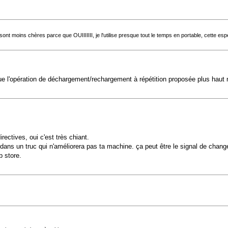
ui sont moins chères parce que OUIIIIIII, je l'utilise presque tout le temps en portable, cette
 l'opération de déchargement/rechargement à répétition proposée plus haut n'
ectives, oui c'est très chiant.
lles dans un truc qui n'améliorera pas ta machine. ça peut être le signal de 
b store.