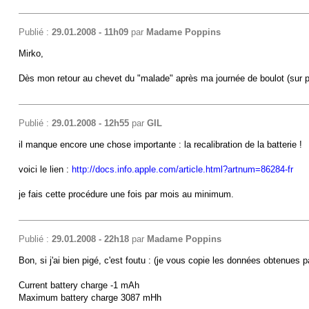
Publié :
29.01.2008 - 11h09
par
Madame Poppins
Mirko,
Dès mon retour au chevet du "malade" après ma journée de boulot (sur pc)
Publié :
29.01.2008 - 12h55
par
GIL
il manque encore une chose importante : la recalibration de la batterie !
voici le lien :
http://docs.info.apple.com/article.html?artnum=86284-fr
je fais cette procédure une fois par mois au minimum.
Publié :
29.01.2008 - 22h18
par
Madame Poppins
Bon, si j'ai bien pigé, c'est foutu : (je vous copie les données obtenues pa
Current battery charge -1 mAh
Maximum battery charge 3087 mHh