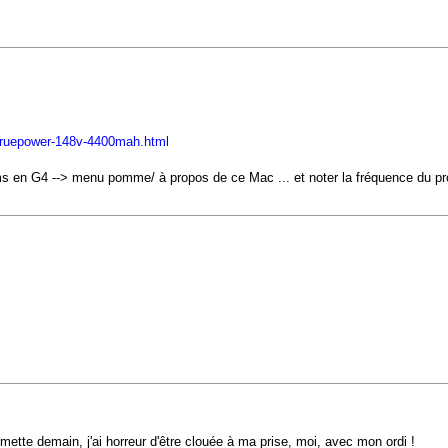
-truepower-148v-4400mah.html
iums en G4 --> menu pomme/ à propos de ce Mac ... et noter la fréquence du pr
y mette demain, j'ai horreur d'être clouée à ma prise, moi, avec mon ordi !