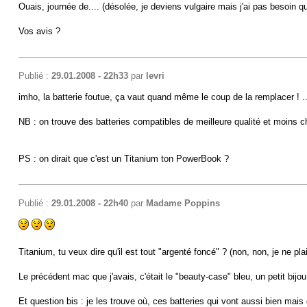
Ouais, journée de.... (désolée, je deviens vulgaire mais j'ai pas besoin q
Vos avis ?
Publié :
29.01.2008 - 22h33
par
levri
imho, la batterie foutue, ça vaut quand même le coup de la remplacer ! ..
NB : on trouve des batteries compatibles de meilleure qualité et moins c
PS : on dirait que c'est un Titanium ton PowerBook ?
Publié :
29.01.2008 - 22h40
par
Madame Poppins
Titanium, tu veux dire qu'il est tout "argenté foncé" ? (non, non, je ne pla
Le précédent mac que j'avais, c'était le "beauty-case" bleu, un petit bijou
Et question bis : je les trouve où, ces batteries qui vont aussi bien mai