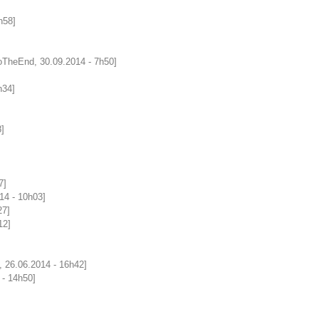
h58]
oTheEnd, 30.09.2014 - 7h50]
h34]
]
7]
14 - 10h03]
27]
12]
 26.06.2014 - 16h42]
 - 14h50]