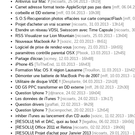
Antivirus sur Mac ?
[nicoarts, 25.04.2013 - 0h19]
Carnet adresse format texte- AppleScript pas pas dans
[mff, 06.04.
corbeille et DD externe
[mff, 03.04.2013 - 10h38]
S.O.S-Recuperation photos effacées sur carte compactFlash
[mff, 
Projet d'acheter un vrai scanner
[nicoarts, 31.03.2013 - 13h14]
Etendre un réseau VDSL Swisscom avec Time Capsule
[nicoarts, 3
RSS Visualizer sur Lion Mountain
[nicoarts, 25.03.2013 - 13h04]
Nouveaux Macbook Air ?
[soizic, 22.03.2013 - 8h51]
Logiciel de prise de rendez-vous
[ocmey, 21.03.2013 - 16h55]
paramètres contrôle parental OSX
[Pbook, 13.03.2013 - 12h45]
Partage d'écran
[ocmey, 12.03.2013 - 16h48]
iPhone 4S
[ToTheEnd, 11.03.2013 - 16h43]
Formation Mac OS X région Lausanne
[Trouillon, 11.03.2013 - 11h42
Démonter une batterie de MacBook Pro de 2007
[mff, 10.03.2013 - 
Utilitaire de disque VIDE !
[Desplante, 04.03.2013 - 21h18]
DD G5 PPC transformer en DD externe
[mff, 28.02.2013 - 22h30]
Question Iphone ?
[djtrance, 24.02.2013 - 16h04]
Les données de iTunes ?
[nicoarts, 24.02.2013 - 13h17]
Question drivers
[graffati, 22.02.2013 - 9h29]
Question Iphone ?
[lucienpochet, 20.02.2013 - 12h54]
inhiber iTunes au lancement d'un CD audio
[soizic, 11.02.2013 - 18h
[RESOLU] hifi et DAC, quoi au bout ?
[legallou, 06.02.2013 - 16h56]
[RESOLU] Office 2011 et Retina
[nicoarts, 02.02.2013 - 19h06]
[RESOLU] Projet d'achat pour Janvier 2013
[nicoarts, 29.01.2013 - 