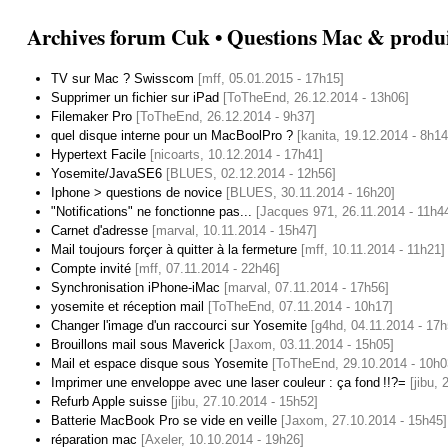
Archives forum Cuk • Questions Mac & produi
TV sur Mac ? Swisscom
[mff, 05.01.2015 - 17h15]
Supprimer un fichier sur iPad
[ToTheEnd, 26.12.2014 - 13h06]
Filemaker Pro
[ToTheEnd, 26.12.2014 - 9h37]
quel disque interne pour un MacBoolPro ?
[kanita, 19.12.2014 - 8h14
Hypertext Facile
[nicoarts, 10.12.2014 - 17h41]
Yosemite/JavaSE6
[BLUES, 02.12.2014 - 12h56]
Iphone > questions de novice
[BLUES, 30.11.2014 - 16h20]
"Notifications" ne fonctionne pas...
[Jacques 971, 26.11.2014 - 11h4
Carnet d'adresse
[marval, 10.11.2014 - 15h47]
Mail toujours forçer à quitter à la fermeture
[mff, 10.11.2014 - 11h21]
Compte invité
[mff, 07.11.2014 - 22h46]
Synchronisation iPhone-iMac
[marval, 07.11.2014 - 17h56]
yosemite et réception mail
[ToTheEnd, 07.11.2014 - 10h17]
Changer l'image d'un raccourci sur Yosemite
[g4hd, 04.11.2014 - 17h
Brouillons mail sous Maverick
[Jaxom, 03.11.2014 - 15h05]
Mail et espace disque sous Yosemite
[ToTheEnd, 29.10.2014 - 10h0
Imprimer une enveloppe avec une laser couleur : ça fond !!?=
[jibu,
Refurb Apple suisse
[jibu, 27.10.2014 - 15h52]
Batterie MacBook Pro se vide en veille
[Jaxom, 27.10.2014 - 15h45]
réparation mac
[Axeler, 10.10.2014 - 19h26]