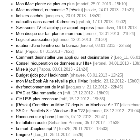
Mon iMac plante de plus en plus
[marief, 25.01.2013 - 15h10]
iMac moribond, euthanasie ? [résolu]
[soizic, 24.01.2013 - 21h21]
fichiers cachés
[jacques v, 20.01.2013 - 18h20]
cafouillis dans carnet d'adresses
[graffati, 17.01.2013 - 9h02]
Swisscom TV et airplay par airport express
[marcdiver, 16.01.2013 -
Mon disque dur fait planter mon mac
[leronel, 13.01.2013 - 21h24]
Logiciel association
[djtrance, 12.01.2013 - 21h30]
rotation d'une fenêtre sur le bureau
[leronel, 08.01.2013 - 22h55]
Mail
[Papou, 07.01.2013 - 7h22]
Comment désinstaller une appli qui est désinstallée ?
[Leo_11, 06.01
Conseil récuperation de données sur Hfs+
[leronel, 04.01.2013 - 13h
Mise à jour
[Papou, 03.01.2013 - 21h24]
Budget (job) pour Hackintosh
[shawee, 03.01.2013 - 12h25]
mon MacBook Air ne réveille plus l'iMac
[soizic, 23.12.2012 - 15h00]
dysfonctionnement de Mail
[jacques v, 21.12.2012 - 22h45]
IPAD et Site romandie.ch
[mff, 17.12.2012 - 18h09]
Clé USB plus reconnue
[mff, 15.12.2012 - 19h36]
[Résolu] Contrôler un iMac 27' depuis un Macbook Air 11'
[alienlebar
SSD + Parallels 8 + Windows 8 = ???
[djtrance, 08.12.2012 - 21h04]
Raccourci sur iphone
[Tom25, 07.12.2012 - 20h41]
Installation audio
[Sebastien Pennec, 05.12.2012 - 21h38]
la mort d'applescript ?
[Tom25, 29.11.2012 - 18h03]
Enigme !
[Leo_11, 28.11.2012 - 5h29]