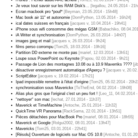
Je veux tout savoir sur les RAM Disk's…
[legallou, 24.05.2014 - 21h
Ecran macbook pro *pouf*
[Beyman, 23.05.2014 - 15h48]
Mac book air 11" et autonomie
[DomPython, 13.05.2014 - 16h24]
ical dates suisses en français
[jacques v, 10.04.2014 - 19h41]
iPhone sous wifi consomme des mégas GSM
[Babachiko, 08.04.201
iA Writer et synchronisation
[DomPython, 26.03.2014 - 14h07]
images jpeg et mail
[jacques v, 26.03.2014 - 9h24]
films perso corrompu
[Tom25, 18.03.2014 - 19h16]
Partition DD externe ne monte pas
[marief, 12.03.2014 - 13h51]
Loupe sous PowerPoint ou Keynote
[Papou, 02.03.2014 - 9h21]
Passage de Lion des montagnes 10.08 ou à 10.9 Maverriks ????
[j
désactiver enregistrement automatique d'Aperçu ?
[jacques v, 20.02
ScriptEditor
[jacques v, 19.02.2014 - 17h21]
Ipad impossible remettre à l'état d'origine
[Tom25, 05.02.2014 - 20h2
synchronisation sous Maverickx
[ToTheEnd, 04.02.2014 - 19h08]
Alias plus gros que l'original c'est un peu fort !
[Leo_11, 04.02.2014 -
"nettoyer" son mac
[lechat, 27.01.2014 - 11h37]
Maverick et TimeMachine
[Antoche, 25.01.2014 - 11h32]
QuickTime VR Panorama
[RackSama, 22.01.2014 - 13h51]
Pièces détachées pour MacBook Pro
[marief, 08.01.2014 - 18h55]
Maverick et Google
[Rolgui2002, 08.01.2014 - 13h47]
Mavericks
[Tom25, 03.01.2014 - 22h41]
[Résolu] Ouverture de logiciels sur Mac OS 10.8
[Antoche, 01.01.20