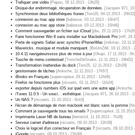
Trafiquer une vidéo
[Papou, 28.12.2013 - 13h25]
Disque-dur endommagé, récuperation de données.
[Jacques 971, 10
Synchroniser deux bibliothèques Itunes
[Tom25, 04.12.2013 - 20h32
connexion au mac app store
[babasse, 03.12.2013 - 15h47]
connexion au mac app store
[babasse, 03.12.2013 - 15h46]
Comment sauvegarder un fichier sur iCloud
[jibu, 25.11.2013 - 17h20
Faire fonctionner Win 8 sans installer sur Macbokbook Pro
[mff, 24.
Perte de signets Safari avec synchro iPhone/iMac
[mikmac, 23.11.2
Mavericks, musique et module manquant.
[BoUmZiM, 19.11.2013 - 
10.4.11 navigateursssss plus de mise à jour
[Okapi, 17.11.2013 - 0h
Touche de menu contextuel
[TroncheDeSnake, 12.11.2013 - 19h02]
Transformation inattendue du dock
[Tom25, 12.11.2013 - 12h29]
gestionnaire de tâches
[Antoche, 11.11.2013 - 17h57]
iBooks en Français
[supercopieur, 03.11.2013 - 12h06]
Firefox ne fonctionne plus
[nicoarts, 02.11.2013 - 11h24]
exporter depuis numbers iOS sur ipad vers une autre app
[Antoche, 
iTunes 11.0.5 - Un souci... esthétique.
[Jacques 971, 26.10.2013 - 1
Un NAS ?
[nicoarts, 21.10.2013 - 5h10]
l'écran de démarrage de mon macbook est blanc sans la pomme
[No
Comment je sauvegarde tous les emails ?
[supercopieur, 11.10.2013
Imprimante Laser NB de bureau
[bernie14, 11.10.2013 - 7h28]
Serveur carnet d'adresse
[nicoarts, 09.10.2013 - 22h39]
Choix le logiciel d'un correcteur en Français ?
[nicoarts, 09.10.2013 
iGoogle
[nicoarts, 09.10.2013 - 22h30]