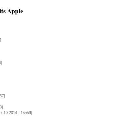
ts Apple
]
4]
57]
3]
 27.10.2014 - 15h59]