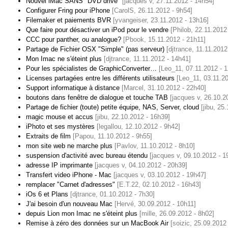
Nouvel iMac SANS "DVD drive"
[jacques v, 27.11.2012 - 14h54]
Configurer Fring pour iPhone
[CarolS, 26.11.2012 - 9h54]
Filemaker et paiements BVR
[yvangeiser, 23.11.2012 - 13h16]
Que faire pour désactiver un iPod pour le vendre
[Philob, 22.11.2012
CCC pour panther, ou analogue?
[Pbook, 15.11.2012 - 21h11]
Partage de Fichier OSX "Simple" (pas serveur)
[djtrance, 11.11.2012
Mon Imac ne s'éteint plus
[djtrance, 11.11.2012 - 14h41]
Pour les spécialistes de GraphicConverter…
[Leo_11, 07.11.2012 - 
Licenses partagées entre les différents utilisateurs
[Leo_11, 03.11.20
Support informatique à distance
[Marcel, 31.10.2012 - 22h40]
boutons dans fenêtre de dialogue et touche TAB
[jacques v, 26.10.2
Partage de fichier (toute) petite équipe, NAS, Server, cloud
[jibu, 25
magic mouse et accus
[jibu, 22.10.2012 - 16h39]
iPhoto et ses mystères
[legallou, 12.10.2012 - 9h42]
Extraits de film
[Papou, 11.10.2012 - 9h55]
mon site web ne marche plus
[Pavlov, 11.10.2012 - 8h10]
suspension d'activité avec bureau étendu
[jacques v, 09.10.2012 - 1
adresse IP imprimante
[jacques v, 04.10.2012 - 20h39]
Transfert video iPhone - Mac
[jacques v, 03.10.2012 - 19h47]
remplacer "Carnet d'adresses"
[E.T.22, 02.10.2012 - 16h43]
iOs 6 et Plans
[djtrance, 01.10.2012 - 7h30]
J'ai besoin d'un nouveau Mac
[Hervé, 30.09.2012 - 10h11]
depuis Lion mon Imac ne s'éteint plus
[mille, 26.09.2012 - 8h02]
Remise à zéro des données sur un MacBook Air
[soizic, 25.09.2012