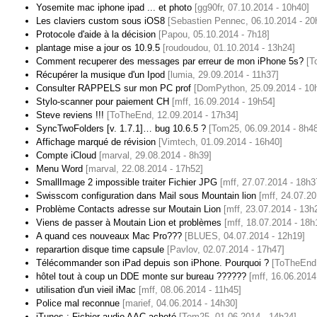
Yosemite mac iphone ipad ... et photo
[gg90fr, 07.10.2014 - 10h40]
Les claviers custom sous iOS8
[Sebastien Pennec, 06.10.2014 - 20
Protocole d'aide à la décision
[Papou, 05.10.2014 - 7h18]
plantage mise a jour os 10.9.5
[roudoudou, 01.10.2014 - 13h24]
Comment recuperer des messages par erreur de mon iPhone 5s?
[T
Récupérer la musique d'un Ipod
[lumia, 29.09.2014 - 11h37]
Consulter RAPPELS sur mon PC prof
[DomPython, 25.09.2014 - 10
Stylo-scanner pour paiement CH
[mff, 16.09.2014 - 19h54]
Steve reviens !!!
[ToTheEnd, 12.09.2014 - 17h34]
SyncTwoFolders [v. 1.7.1]… bug 10.6.5 ?
[Tom25, 06.09.2014 - 8h48
Affichage marqué de révision
[Vimtech, 01.09.2014 - 16h40]
Compte iCloud
[marval, 29.08.2014 - 8h39]
Menu Word
[marval, 22.08.2014 - 17h52]
SmallImage 2 impossible traiter Fichier JPG
[mff, 27.07.2014 - 18h3
Swisscom configuration dans Mail sous Mountain lion
[mff, 24.07.20
Problème Contacts adresse sur Moutain Lion
[mff, 23.07.2014 - 13h
Viens de passer à Moutain Lion et problèmes
[mff, 18.07.2014 - 18h
A quand ces nouveaux Mac Pro???
[BLUES, 04.07.2014 - 12h19]
reparartion disque time capsule
[Pavlov, 02.07.2014 - 17h47]
Télécommander son iPad depuis son iPhone. Pourquoi ?
[ToTheEnd,
hôtel tout à coup un DDE monte sur bureau ??????
[mff, 16.06.2014
utilisation d'un vieil iMac
[mff, 08.06.2014 - 11h45]
Police mal reconnue
[marief, 04.06.2014 - 14h30]
iTunes : Fichier audio AAC acheté
[Tom25, 01.06.2014 - 14h24]