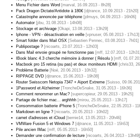
Menu Fichier dans Word
[marval, 16.09.2013 - 8h28]
Pack Dragon Dictate/Antidote à 180€
[djtrance, 10.09.2013 - 21h20]
Catastrophe annoncée par téléphone
[jdmuys, 04.09.2013 - 16h06]
Automator
[jibu, 31.08.2013 - 14h08]
Stockage et archivage
[Okapi, 13.08.2013 - 13h29]
Iphone - VPN - désactivation en veille
[vpnuser, 05.08.2013 - 17h13]
Smart folder dans Mail OSX
[Sebastien Pennec, 03.08.2013 - 7h01]
Publipostage ?
[nicoarts, 23.07.2013 - 12h03]
Dans Mail envoie groupé ne fonctionne pas
[mff, 12.07.2013 - 12h31
IBook blanc 4.3 cherche mémoire à donner ( Résolu )
[mff, 01.07.20
Macbook pro 15 retina (ou pas) et deux moniteurs HDMI
[chris33, 2
Problème Batterie
[Noé, 20.06.2013 - 10h32]
RIPPAGE DVD
[djtrance, 15.06.2013 - 19h38]
Router Swisscom Netopia 7347 + Aiport Extreme
[Suisso, 09.06.201
1Password et Alzheimer
[TroncheDeSnake, 31.05.2013 - 16h36]
Comment renommer un Mac?
[supercopieur, 29.05.2013 - 19h25]
Partage de fichier mac... arghhhh
[mirou, 25.05.2013 - 13h17]
Consommation batterie iPhone 5
[TroncheDeSnake, 22.05.2013 - 11
Markdown en ligne ?
[nicoarts, 20.05.2013 - 10h02]
carnet d'adresses et iCloud
[bernie14, 13.05.2013 - 20h46]
VMWare Fusion 5 et Windows 7
[djtrance, 11.05.2013 - 15h53]
Pile ancien IMac
[mff, 05.05.2013 - 16h50]
Demander une confirmation de lecture
[nicoarts, 26.04.2013 - 13h49]