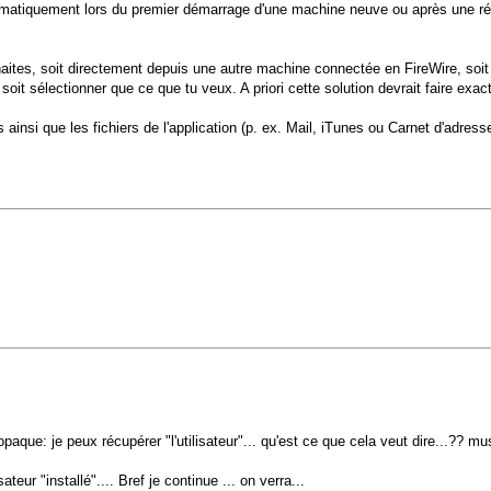
 automatiquement lors du premier démarrage d'une machine neuve ou après une ré
haites, soit directement depuis une autre machine connectée en FireWire, soi
it sélectionner que ce que tu veux. A priori cette solution devrait faire exa
ainsi que les fichiers de l'application (p. ex. Mail, iTunes ou Carnet d'adress
paque: je peux récupérer "l'utilisateur"... qu'est ce que cela veut dire...?? mus
teur "installé".... Bref je continue ... on verra...