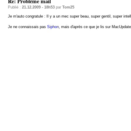
Re: Problème mail
Publié :
21.12.2009 - 18h53
par
Tom25
Je m'auto congratule : Il y a un mec super beau, super gentil, super intell
Je ne connaissais pas
Siphon
, mais d'après ce que je lis sur MacUpdat