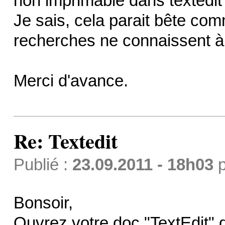
non imprimable dans textedit
Je sais, cela parait bête co
recherches ne connaissent à p
Merci d'avance.
Re: Textedit
Publié :
23.09.2011 - 18h03
p
Bonsoir,
Ouvrez votre doc "TextEdit" d