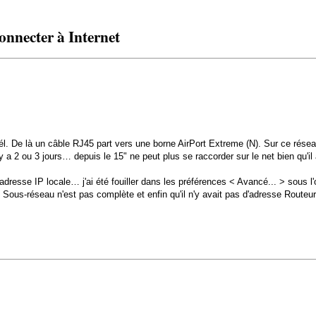
onnecter à Internet
él. De là un câble RJ45 part vers une borne AirPort Extreme (N). Sur ce rés
 a 2 ou 3 jours… depuis le 15" ne peut plus se raccorder sur le net bien qu'il
 adresse IP locale… j'ai été fouiller dans les préférences < Avancé... > sous 
u Sous-réseau n'est pas complète et enfin qu'il n'y avait pas d'adresse Rout