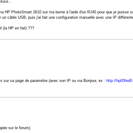
'astuce…
 ma HP PhotoSmart 2610 sur ma borne à l'aide d'un RJ45 pour que je puisse 
un câble USB, puis j'ai fait une configuration manuelle avec une IP différente
l (la HP en fait) ???
s sur sa page de paramètre (avec son IP ou via Bonjour, ex :
http://hp03fed0.
upée sur le forum).