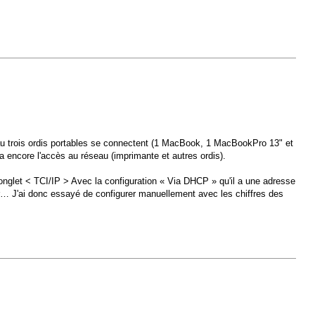
eau trois ordis portables se connectent (1 MacBook, 1 MacBookPro 13" et
 a encore l'accès au réseau (imprimante et autres ordis).
l'onglet < TCI/IP > Avec la configuration « Via DHCP » qu'il a une adresse
eur… J'ai donc essayé de configurer manuellement avec les chiffres des