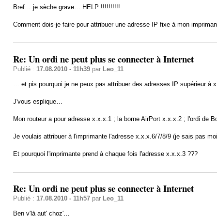
Bref… je sèche grave… HELP !!!!!!!!!!
Comment dois-je faire pour attribuer une adresse IP fixe à mon imprima
Re: Un ordi ne peut plus se connecter à Internet
Publié :
17.08.2010 - 11h39
par
Leo_11
… et pis pourquoi je ne peux pas attribuer des adresses IP supérieur à x
J'vous esplique…
Mon routeur a pour adresse x.x.x.1 ; la borne AirPort x.x.x.2 ; l'ordi d
Je voulais attribuer à l'imprimante l'adresse x.x.x.6/7/8/9 (je sais pas 
Et pourquoi l'imprimante prend à chaque fois l'adresse x.x.x.3 ???
Re: Un ordi ne peut plus se connecter à Internet
Publié :
17.08.2010 - 11h57
par
Leo_11
Ben v'là aut' choz'…