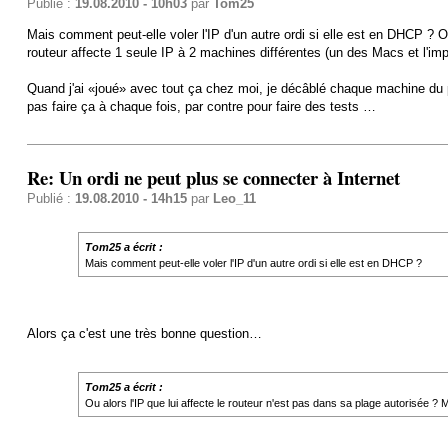
Publié :
19.08.2010 - 10h03
par
Tom25
Mais comment peut-elle voler l'IP d'un autre ordi si elle est en DHCP ? Ou
routeur affecte 1 seule IP à 2 machines différentes (un des Macs et l'
Quand j'ai «joué» avec tout ça chez moi, je décâblé chaque machine du por
pas faire ça à chaque fois, par contre pour faire des tests …
Re: Un ordi ne peut plus se connecter à Internet
Publié :
19.08.2010 - 14h15
par
Leo_11
Tom25 a écrit :
Mais comment peut-elle voler l'IP d'un autre ordi si elle est en DHCP ?
Alors ça c'est une très bonne question…
Tom25 a écrit :
Ou alors l'IP que lui affecte le routeur n'est pas dans sa plage autorisée ? 