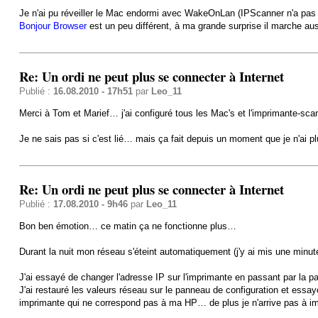
Je n'ai pu réveiller le Mac endormi avec WakeOnLan (IPScanner n'a pas
Bonjour Browser
est un peu différent, à ma grande surprise il marche a
Re: Un ordi ne peut plus se connecter à Internet
Publié :
16.08.2010 - 17h51
par
Leo_11
Merci à Tom et Marief… j'ai configuré tous les Mac's et l'imprimante-s
Je ne sais pas si c'est lié… mais ça fait depuis un moment que je n'ai 
Re: Un ordi ne peut plus se connecter à Internet
Publié :
17.08.2010 - 9h46
par
Leo_11
Bon ben émotion… ce matin ça ne fonctionne plus…
Durant la nuit mon réseau s'éteint automatiquement (j'y ai mis une minute
J'ai essayé de changer l'adresse IP sur l'imprimante en passant par la p
J'ai restauré les valeurs réseau sur le panneau de configuration et essayé 
imprimante qui ne correspond pas à ma HP… de plus je n'arrive pas à i