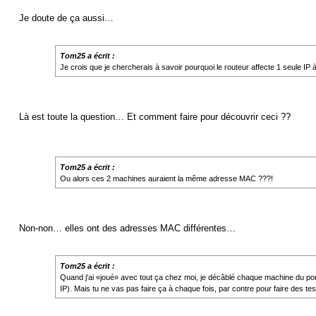
Je doute de ça aussi…
Tom25 a écrit :
Je crois que je chercherais à savoir pourquoi le routeur affecte 1 seule IP
Là est toute la question… Et comment faire pour découvrir ceci ??
Tom25 a écrit :
Ou alors ces 2 machines auraient la même adresse MAC ???!
Non-non… elles ont des adresses MAC différentes…
Tom25 a écrit :
Quand j'ai «joué» avec tout ça chez moi, je décâblé chaque machine du port e
IP). Mais tu ne vas pas faire ça à chaque fois, par contre pour faire des te