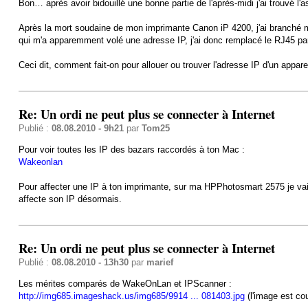
Bon… après avoir bidouillé une bonne partie de l'après-midi j'ai trouvé l
Après la mort soudaine de mon imprimante Canon iP 4200, j'ai branché
qui m'a apparemment volé une adresse IP, j'ai donc remplacé le RJ45 par 
Ceci dit, comment fait-on pour allouer ou trouver l'adresse IP d'un apparei
Re: Un ordi ne peut plus se connecter à Internet
Publié :
08.08.2010 - 9h21
par
Tom25
Pour voir toutes les IP des bazars raccordés à ton Mac :
Wakeonlan
Pour affecter une IP à ton imprimante, sur ma HPPhotosmart 2575 je vai
affecte son IP désormais.
Re: Un ordi ne peut plus se connecter à Internet
Publié :
08.08.2010 - 13h30
par
marief
Les mérites comparés de WakeOnLan et IPScanner :
http://img685.imageshack.us/img685/9914 ... 081403.jpg
(l'image est co