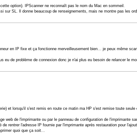
 cette option). IPScanner ne reconnaît pas le nom du Mac en sommeil.
ussi sur SL. Il donne beaucoup de renseignements, mais ne montre pas les or
canneur en IP fixe et ça fonctionne merveilleusement bien… je peux même sca
plus eu de problème de connexion donc je n'ai plus eu besoin de relancer le
rie) et lorsqu'il s'est remis en route ce matin ma HP s'est remise toute seule
age web de l'imprimante ou par le panneau de configuration de l'imprimante s
de rentrer l'adresse IP fournie par l'imprimante après restauration pour l'ajout
mprimer quoi que ça soit…