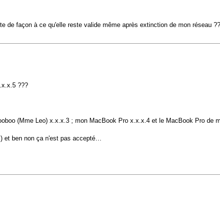
nte de façon à ce qu'elle reste valide même après extinction de mon réseau 
.x.x.5 ???
e Booboo (Mme Leo) x.x.x.3 ; mon MacBook Pro x.x.x.4 et le MacBook Pro de ma 
moi) et ben non ça n'est pas accepté…