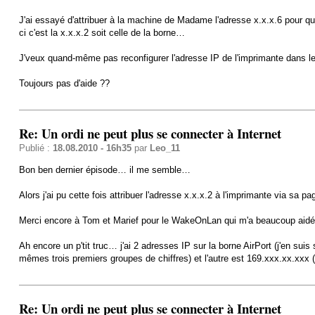
J'ai essayé d'attribuer à la machine de Madame l'adresse x.x.x.6 pour qu
ci c'est la x.x.x.2 soit celle de la borne…
J'veux quand-même pas reconfigurer l'adresse IP de l'imprimante dans le
Toujours pas d'aide ??
Re: Un ordi ne peut plus se connecter à Internet
Publié :
18.08.2010 - 16h35
par
Leo_11
Bon ben dernier épisode… il me semble…
Alors j'ai pu cette fois attribuer l'adresse x.x.x.2 à l'imprimante via sa 
Merci encore à Tom et Marief pour le WakeOnLan qui m'a beaucoup ai
Ah encore un p'tit truc… j'ai 2 adresses IP sur la borne AirPort (j'en su
mêmes trois premiers groupes de chiffres) et l'autre est 169.xxx.xx.xxx (q
Re: Un ordi ne peut plus se connecter à Internet