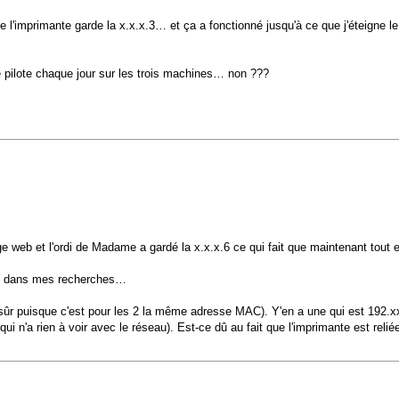
e l'imprimante garde la x.x.x.3… et ça a fonctionné jusqu'à ce que j'éteigne
 pilote chaque jour sur les trois machines… non ???
page web et l'ordi de Madame a gardé la x.x.x.6 ce qui fait que maintenant tout 
dé dans mes recherches…
is sûr puisque c'est pour les 2 la même adresse MAC). Y'en a une qui est 192.
ui n'a rien à voir avec le réseau). Est-ce dû au fait que l'imprimante est reli