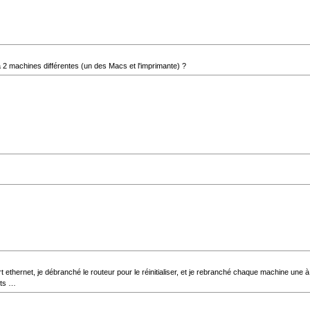
 à 2 machines différentes (un des Macs et l'imprimante) ?
thernet, je débranché le routeur pour le réinitialiser, et je rebranché chaque machine une à 
sts …