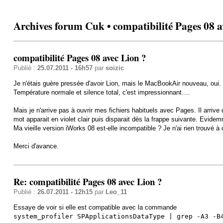
Archives forum Cuk • compatibilité Pages 08 a
compatibilité Pages 08 avec Lion ?
Publié :
25.07.2011 - 16h57
par
soizic
Je n'étais guère pressée d'avoir Lion, mais le MacBookAir nouveau, oui. 
Température normale et silence total, c'est impressionnant….
Mais je n'arrive pas à ouvrir mes fichiers habituels avec Pages. Il arrive d
mot apparait en violet clair puis disparait dès la frappe suivante. Evide
Ma vieille version iWorks 08 est-elle incompatible ? Je n'ai rien trouvé à
Merci d'avance.
Re: compatibilité Pages 08 avec Lion ?
Publié :
26.07.2011 - 12h15
par
Leo_11
Essaye de voir si elle est compatible avec la commande
system_profiler SPApplicationsDataType | grep -A3 -B