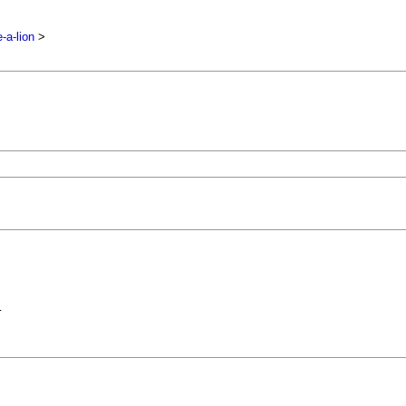
-a-lion
>
…