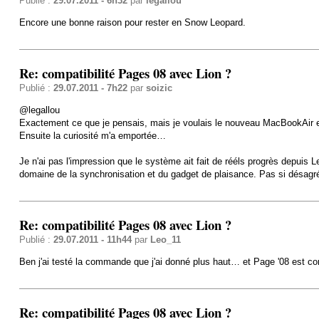
Publié :
29.07.2011 - 6h32
par
legallou
Encore une bonne raison pour rester en Snow Leopard.
Re: compatibilité Pages 08 avec Lion ?
Publié :
29.07.2011 - 7h22
par
soizic
@legallou
Exactement ce que je pensais, mais je voulais le nouveau MacBookAir et 
Ensuite la curiosité m'a emportée…
Je n'ai pas l'impression que le système ait fait de rééls progrès depuis
domaine de la synchronisation et du gadget de plaisance. Pas si désagré
Re: compatibilité Pages 08 avec Lion ?
Publié :
29.07.2011 - 11h44
par
Leo_11
Ben j'ai testé la commande que j'ai donné plus haut… et Page '08 est c
Re: compatibilité Pages 08 avec Lion ?