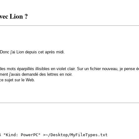
vec Lion ?
Donc j'ai Lion depuis cet après midi.
es mots éparpillés illisibles en violet clair. Sur un fichier nouveau, je pense é
mment j'avais demandé des lettres en noir.
 ce sujet sur le Web.
4 "Kind: PowerPC" >~/Desktop/MyFileTypes.txt