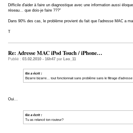
Difficile d'aider à faire un diagnostique avec une information aussi éloq
réseau… que dois-je faire ???"
Dans 90% des cas, le problème provient du fait que l'adresse MAC a mal 
T
Re: Adresse MAC iPod Touch / iPhone…
Publié :
03.02.2010 - 16h47
par
Leo_11
6ix a écrit :
Bizarre bizarre… tout fonctionnait sans problème sans le filtrage d'adress
Oui…
6ix a écrit :
Tu as relancé ton routeur?