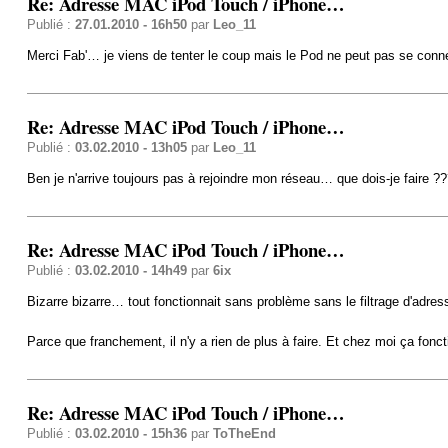
Re: Adresse MAC iPod Touch / iPhone…
Publié :
27.01.2010 - 16h50
par
Leo_11
Merci Fab'… je viens de tenter le coup mais le Pod ne peut pas se con
Re: Adresse MAC iPod Touch / iPhone…
Publié :
03.02.2010 - 13h05
par
Leo_11
Ben je n'arrive toujours pas à rejoindre mon réseau… que dois-je faire ??
Re: Adresse MAC iPod Touch / iPhone…
Publié :
03.02.2010 - 14h49
par
6ix
Bizarre bizarre… tout fonctionnait sans problème sans le filtrage d'adr
Parce que franchement, il n'y a rien de plus à faire. Et chez moi ça fonct
Re: Adresse MAC iPod Touch / iPhone…
Publié :
03.02.2010 - 15h36
par
ToTheEnd