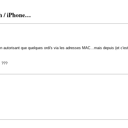
h / iPhone…
 en autorisant que quelques ordi's via les adresses MAC…mais depuis (et c'e
l ???