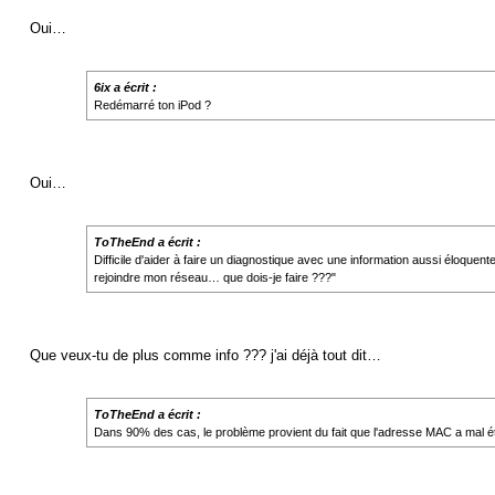
Oui…
6ix a écrit :
Redémarré ton iPod ?
Oui…
ToTheEnd a écrit :
Difficile d'aider à faire un diagnostique avec une information aussi éloque
rejoindre mon réseau… que dois-je faire ???"
Que veux-tu de plus comme info ??? j'ai déjà tout dit…
ToTheEnd a écrit :
Dans 90% des cas, le problème provient du fait que l'adresse MAC a mal ét