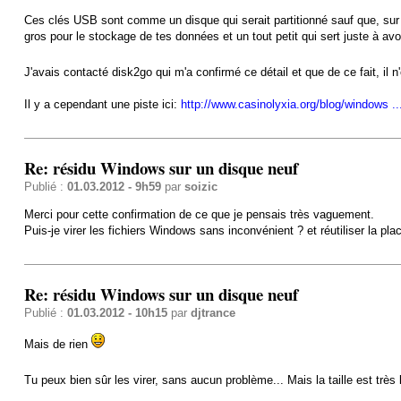
Ces clés USB sont comme un disque qui serait partitionné sauf que, sur c
gros pour le stockage de tes données et un tout petit qui sert juste à avoir
J'avais contacté disk2go qui m'a confirmé ce détail et que de ce fait, il 
Il y a cependant une piste ici:
http://www.casinolyxia.org/blog/windows ..
Re: résidu Windows sur un disque neuf
Publié :
01.03.2012 - 9h59
par
soizic
Merci pour cette confirmation de ce que je pensais très vaguement.
Puis-je virer les fichiers Windows sans inconvénient ? et réutiliser la pla
Re: résidu Windows sur un disque neuf
Publié :
01.03.2012 - 10h15
par
djtrance
Mais de rien
Tu peux bien sûr les virer, sans aucun problème... Mais la taille est trè