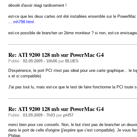
désolé d'avoir réagi tardivement !
est-ce que les deux cartes ont été installées ensemble sur le PowerMac G4 
... mh798.html
est-ce possible de brancher un 2ème moniteur ? si non, est-ce envisageab
Re: ATI 9200 128 mb sur PowerMac G4
Publié :
02.09.2009 - 10h06
par
BLUES
D'expérience, le port PCI n'est pas idéal pour une carte graphique... le t
x et si compatible)
J'ai pas tout lu, mais est-ce que le test de faire fonctionne la PCI toute se
Re: ATI 9200 128 mb sur PowerMac G4
Publié :
03.09.2009 - 7h03
par
phf57
merci bien pour ces conseils. Non, le but n'est pas de brancher un deuxième 
dans le port de celle d'origine (j'espère que c'est compatbile). Je vous fer
Philipp