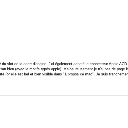
é du slot de la carte d'origine. J'ai également acheté le connecteur Apple A
 écran bleu (avec le motifs typés apple). Malheureusement je n'ai pas de page lo
carte (or elle est bel et bien visible dans "à propos ce mac". Je suis francheme