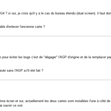
? si oui, je crois qu'il y a le cas du bureau étendu (dual screen). il faut do
le d'enlever l'ancienne carte ?
op pour éviter les bugs c'est de "dégager" l'AGP d'origine et de la remplacer p
ule sans l'AGP a-t'il été fait ?
écran et oui, actuellement les deux cartes sont installées l'une à côté de l'aut
ai savoir ce soir.