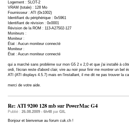
Logement : SLOT-2
VRAM (totale) : 128 Mo
Fournisseur : ATI (0x1002)
Identifiant du périphérique : 0x5961
Identifiant de révision : 0x0001
Révision de la ROM : 113-A27502-127
Moniteurs :
Moniteur :
État : Aucun moniteur connecté
Moniteur :
État : Aucun moniteur connecté
qui a marché sans problème sur mon G5 2 x 2,0 et que j'ai installé à côt
ordi, l'écran reste d'abord clair, vire au noir pour finir me montrer un bel
ATI (ATI displays 4.5.7) mais en l'installant, il me dit ne pas trouver la 
merci de votre aide.
Re: ATI 9200 128 mb sur PowerMac G4
Publié :
26.08.2009 - 6h48
par
GIL
Bonjour et bienvenue au forum cuk.ch !