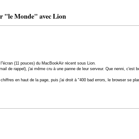
er "le Monde" avec Lion
r l''écran (11 pouces) du MacBookAir récent sous Lion.
ail de rappel), j'ai même cru à une panne de leur serveur. Que nenni, c'est 
 chiffres en haut de la page, puis j'ai droit à "400 bad errors, le browser se pla