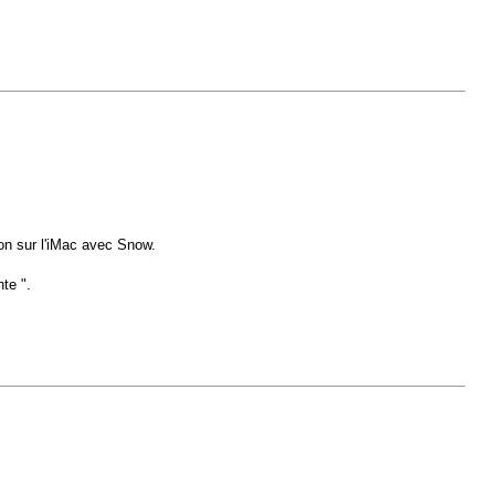
bon sur l'iMac avec Snow.
nte ".