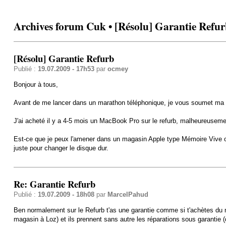
Archives forum Cuk • [Résolu] Garantie Refu
[Résolu] Garantie Refurb
Publié :
19.07.2009 - 17h53
par
ocmey
Bonjour à tous,
Avant de me lancer dans un marathon téléphonique, je vous soumet ma 
J'ai acheté il y a 4-5 mois un MacBook Pro sur le refurb, malheureusement
Est-ce que je peux l'amener dans un magasin Apple type Mémoire Vive ou 
juste pour changer le disque dur.
Re: Garantie Refurb
Publié :
19.07.2009 - 18h08
par
MarcelPahud
Ben normalement sur le Refurb t'as une garantie comme si t'achètes du ne
magasin à Loz) et ils prennent sans autre les réparations sous garantie