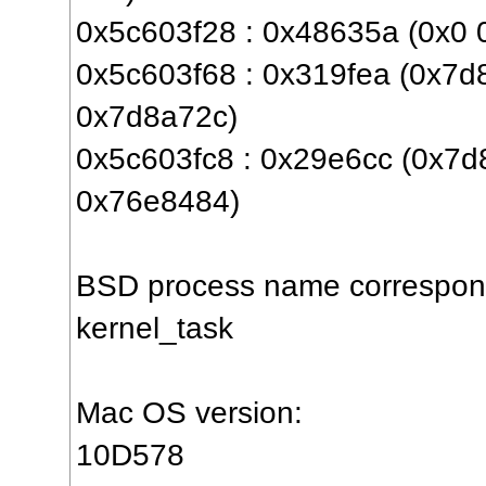
0x5c603f28 : 0x48635a (0x0 
0x5c603f68 : 0x319fea (0x7
0x7d8a72c)
0x5c603fc8 : 0x29e6cc (0x7
0x76e8484)
BSD process name correspondi
kernel_task
Mac OS version:
10D578