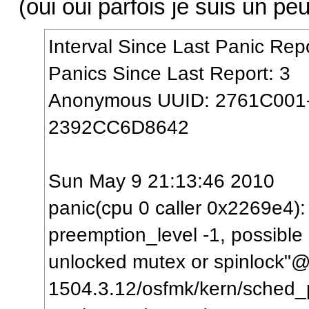
(oui oui parfois je suis un peu 
Interval Since Last Panic Rep
Panics Since Last Report: 3
Anonymous UUID: 2761C001
2392CC6D8642
Sun May 9 21:13:46 2010
panic(cpu 0 caller 0x2269e4):
preemption_level -1, possible
unlocked mutex or spinlock"
1504.3.12/osfmk/kern/sched_