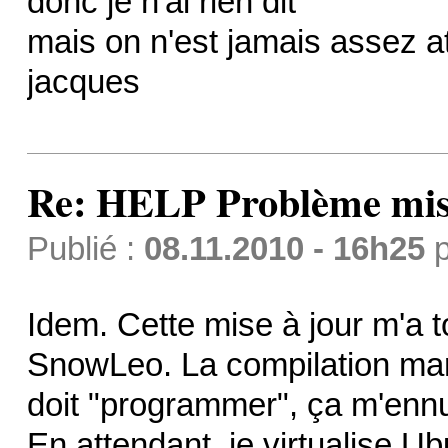
donc je n'ai rien dit
mais on n'est jamais assez att
jacques
Re: HELP Problème mis
Publié :
08.11.2010 - 16h25
p
Idem. Cette mise à jour m'a 
SnowLeo. La compilation marc
doit "programmer", ça m'enn
En attendant, je virtualise Ub