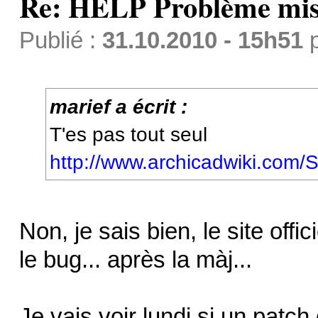
Re: HELP Problème mis
Publié :
31.10.2010 - 15h51
marief a écrit :
T'es pas tout seul
http://www.archicadwiki.com
Non, je sais bien, le site offi
le bug... après la màj...
Je vais voir lundi si un patch