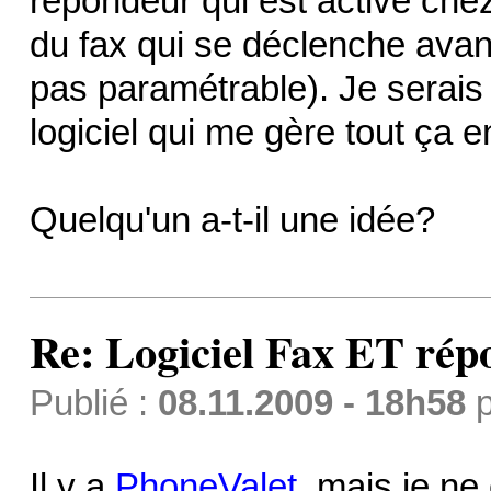
répondeur qui est activé ch
du fax qui se déclenche avant 
pas paramétrable). Je serais
logiciel qui me gère tout ça 
Quelqu'un a-t-il une idée?
Re: Logiciel Fax ET ré
Publié :
08.11.2009 - 18h58
p
Il y a
PhoneValet
, mais je ne