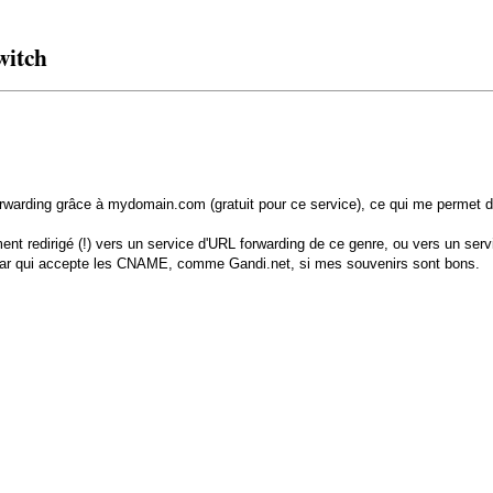
witch
RL forwarding grâce à mydomain.com (gratuit pour ce service), ce qui me perme
ment redirigé (!) vers un service d'URL forwarding de ce genre, ou vers un se
trar qui accepte les CNAME, comme Gandi.net, si mes souvenirs sont bons.