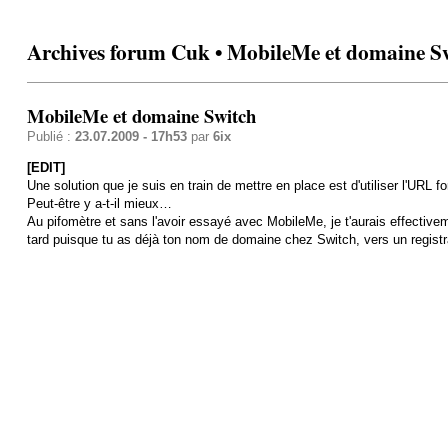
Archives forum Cuk • MobileMe et domaine S
MobileMe et domaine Switch
Publié :
23.07.2009 - 17h53
par
6ix
[EDIT]
Une solution que je suis en train de mettre en place est d'utiliser l'U
Peut-être y a-t-il mieux…
Au pifomètre et sans l'avoir essayé avec MobileMe, je t'aurais effective
tard puisque tu as déjà ton nom de domaine chez Switch, vers un regis