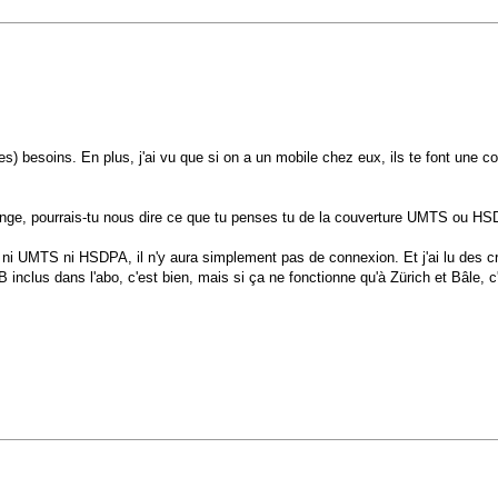
s) besoins. En plus, j'ai vu que si on a un mobile chez eux, ils te font un
ge, pourrais-tu nous dire ce que tu penses tu de la couverture UMTS ou HS
a ni UMTS ni HSDPA, il n'y aura simplement pas de connexion. Et j'ai lu des 
GB inclus dans l'abo, c'est bien, mais si ça ne fonctionne qu'à Zürich et Bâle, 