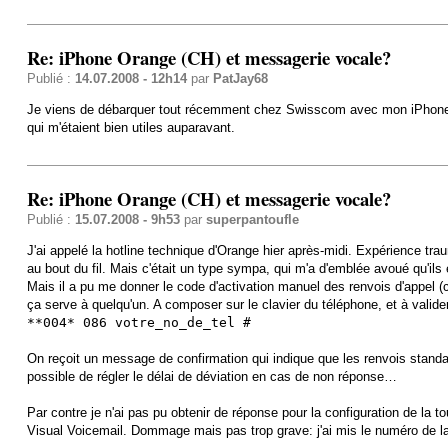
Re: iPhone Orange (CH) et messagerie vocale?
Publié :
14.07.2008 - 12h14
par
PatJay68
Je viens de débarquer tout récemment chez Swisscom avec mon iPhone 3G, 
qui m'étaient bien utiles auparavant.
Re: iPhone Orange (CH) et messagerie vocale?
Publié :
15.07.2008 - 9h53
par
superpantoufle
J'ai appelé la hotline technique d'Orange hier après-midi. Expérience tr
au bout du fil. Mais c'était un type sympa, qui m'a d'emblée avoué qu'ils 
Mais il a pu me donner le code d'activation manuel des renvois d'appel (c
ça serve à quelqu'un. A composer sur le clavier du téléphone, et à valide
**004* 086 votre_no_de_tel #
On reçoit un message de confirmation qui indique que les renvois standar
possible de régler le délai de déviation en cas de non réponse…
Par contre je n'ai pas pu obtenir de réponse pour la configuration de la
Visual Voicemail. Dommage mais pas trop grave: j'ai mis le numéro de 