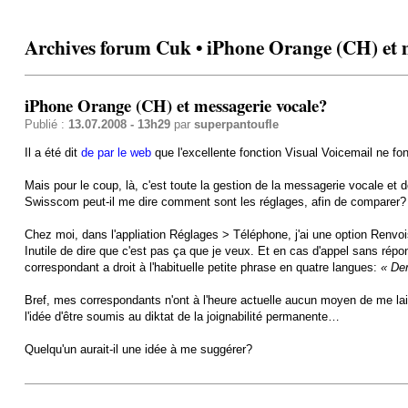
Archives forum Cuk • iPhone Orange (CH) et m
iPhone Orange (CH) et messagerie vocale?
Publié :
13.07.2008 - 13h29
par
superpantoufle
Il a été dit
de par le web
que l'excellente fonction Visual Voicemail ne fonc
Mais pour le coup, là, c'est toute la gestion de la messagerie vocale et d
Swisscom peut-il me dire comment sont les réglages, afin de comparer?
Chez moi, dans l'appliation Réglages > Téléphone, j'ai une option Renvo
Inutile de dire que c'est pas ça que je veux. Et en cas d'appel sans répo
correspondant a droit à l'habituelle petite phrase en quatre langues:
« Der
Bref, mes correspondants n'ont à l'heure actuelle aucun moyen de me la
l'idée d'être soumis au diktat de la joignabilité permanente…
Quelqu'un aurait-il une idée à me suggérer?