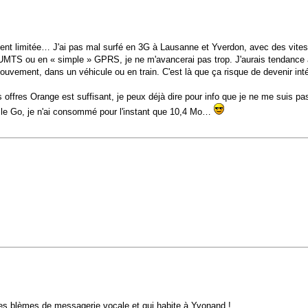
 limitée… J'ai pas mal surfé en 3G à Lausanne et Yverdon, avec des vitesses 
/UMTS ou en « simple » GPRS, je ne m'avancerai pas trop. J'aurais tendance
vement, dans un véhicule ou en train. C'est là que ça risque de devenir int
 offres Orange est suffisant, je peux déjà dire pour info que je ne me suis pa
ur le Go, je n'ai consommé pour l'instant que 10,4 Mo…
 des blèmes de messagerie vocale et qui habite à Yvonand !