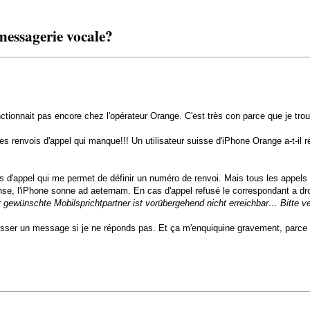
essagerie vocale?
tionnait pas encore chez l'opérateur Orange. C'est très con parce que je trouve
es renvois d'appel qui manque!!! Un utilisateur suisse d'iPhone Orange a-t-il r
is d'appel qui me permet de définir un numéro de renvoi. Mais tous les appels
nse, l'iPhone sonne ad aeternam. En cas d'appel refusé le correspondant a droi
 gewünschte Mobilsprichtpartner ist vorübergehend nicht erreichbar… Bitte 
isser un message si je ne réponds pas. Et ça m'enquiquine gravement, parce 