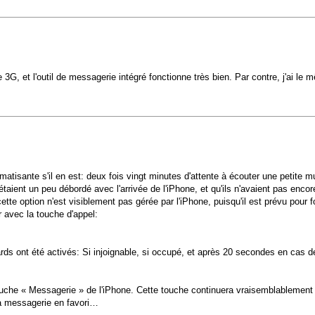
et l'outil de messagerie intégré fonctionne très bien. Par contre, j'ai le m
aumatisante s'il en est: deux fois vingt minutes d'attente à écouter une petit
étaient un peu débordé avec l'arrivée de l'iPhone, et qu'ils n'avaient pas enco
ette option n'est visiblement pas gérée par l'iPhone, puisqu'il est prévu pour
r avec la touche d'appel:
ds ont été activés: Si injoignable, si occupé, et après 20 secondes en cas d
 touche « Messagerie » de l'iPhone. Cette touche continuera vraisemblablement
la messagerie en favori…