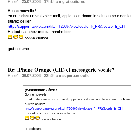
Publié :
25.07.2008 - 17h14
par
grattebitume
Bonne nouvelle !
en attendant un vrai voice mail, apple nous donne la solution pour config
suivez ce lien:
http://support.apple.com/kb/HT2086?viewlocale=fr_FR&locale=fr_CH
En tout cas chez moi ca marche bien!
bonne chance.
grattebitume
Re: iPhone Orange (CH) et messagerie vocale?
Publié :
30.07.2008 - 22h34
par
superpantoufle
grattebitume a écrit :
Bonne nouvelle !
en attendant un vrai voice mail, apple nous donne la solution pour configur
suivez ce lien:
http://support.apple.com/kb/HT2086?viewlocale=fr_FR&locale=fr_CH
En tout cas chez moi ca marche bien!
bonne chance.
grattebitume