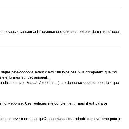
ême soucis concernant l'absence des diverses options de renvoi d'appel,
e musique pète-bonbons avant d'avoir un type pas plus compétent que moi
re été formés sur cet appareil…
 fonctionner avec Visual Voicemail…). Je donne ce code ici, des fois que
e non-réponse. Ces réglages me conviennent, mais il est paraît-il
 de ne servir à rien tant qu'Orange n'aura pas adapté son système pour le