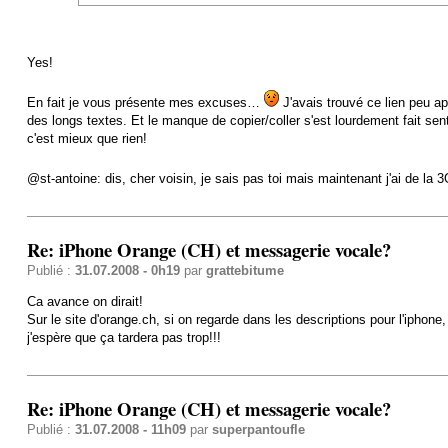
Yes!
En fait je vous présente mes excuses…
J'avais trouvé ce lien peu ap
des longs textes. Et le manque de copier/coller s'est lourdement fait se
c'est mieux que rien!
@st-antoine: dis, cher voisin, je sais pas toi mais maintenant j'ai de l
Re: iPhone Orange (CH) et messagerie vocale?
Publié :
31.07.2008 - 0h19
par
grattebitume
Ca avance on dirait!
Sur le site d'orange.ch, si on regarde dans les descriptions pour l'iphone,
j'espère que ça tardera pas trop!!!
Re: iPhone Orange (CH) et messagerie vocale?
Publié :
31.07.2008 - 11h09
par
superpantoufle