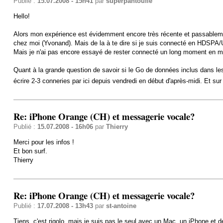
Publié :
15.07.2008 - 15h41
par
superpantoufle
Hello!
Alors mon expérience est évidemment encore très récente et passablement
chez moi (Yvonand). Mais de la à te dire si je suis connecté en HDSPA
Mais je n'ai pas encore essayé de rester connecté un long moment en mou
Quant à la grande question de savoir si le Go de données inclus dans les
écrire 2-3 conneries par ici depuis vendredi en début d'après-midi. Et s
Re: iPhone Orange (CH) et messagerie vocale?
Publié :
15.07.2008 - 16h06
par
Thierry
Merci pour les infos !
Et bon surf.
Thierry
Re: iPhone Orange (CH) et messagerie vocale?
Publié :
17.07.2008 - 13h43
par
st-antoine
Tiens, c'est rigolo, mais je suis pas le seul avec un Mac, un iPhone et