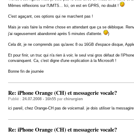
Mêmes réflexions sur l'UMTS... Ici, on est en GPRS, no doubt !
C'est agaçant, ces options qui ne marchent pas !
Mais je vais faire la même chose en attendant que ça se débloque. Renvo
j'ai rageusement abandonné après 5 minutes d'attente.
)
Cela dit, je ne comprends pas qu'avec 8 ou 16GB d'espace disque, Apple n
Et pour finir, un truc qui n'a rien à voir, le seul vrai gros défaut de l'i
convainquent. Ca, c'est digne d'une explication à la Microsoft !
Bonne fin de journée
Re: iPhone Orange (CH) et messagerie vocale?
Publié :
24.07.2008 - 16h55
par
chirurgien
ici pareil, chez Orange-CH pas de voicemail. je dois utiliser la messag
Re: iPhone Orange (CH) et messagerie vocale?